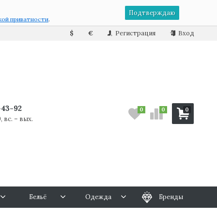
Подтверждаю
кой приватности
.
$
€
Регистрация
Вход
7-43-92
0
0
0
, вс. – вых.
Бельё
Одежда
Бренды