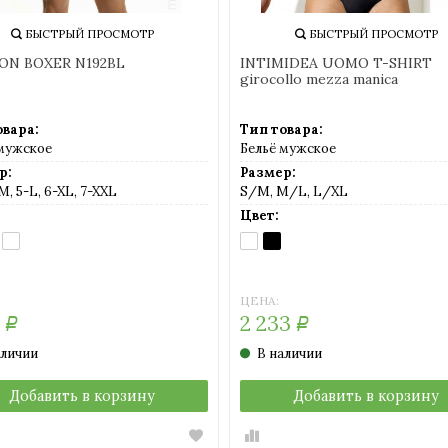
БЫСТРЫЙ ПРОСМОТР
БЫСТРЫЙ ПРОСМОТР
ON BOXER N192BL
INTIMIDEA UOMO T-SHIRT
girocollo mezza manica
овара:
Тип товара:
 мужское
Бельё мужское
р:
Размер:
M, 5-L, 6-XL, 7-XXL
S/M, M/L, L/XL
Цвет:
RK
WHITE
BIANCO
NERO
UE
(белый)
(белый)
(черный)
емно-
ний)
ЦЕНА:
1
2 233
Р
Р
аличии
В наличии
Добавить в корзину
Добавить в корзину