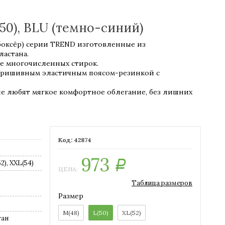
50), BLU (темно-синий)
боксёр) серии TREND изготовленные из
ластана.
е многочисленных стирок.
пришивным эластичным поясом-резинкой с
е любят мягкое комфортное облегание, без лишних
42874
973
52), XXL(54)
Р
ЦЕНА:
Таблица размеров
Размер
M(48)
L(50)
XL(52)
тан