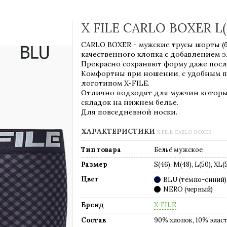
X FILE CARLO BOXER L(
CARLO BOXER - мужские трусы шорты (
качественного хлопка с добавлением э
Прекрасно сохраняют форму даже посл
Комфортны при ношении, с удобным 
логотипом X-FILE.
Отлично подходят для мужчин которы
складок на нижнем белье.
Для повседневной носки.
ХАРАКТЕРИСТИКИ
X FILE CARLO BOXER
Тип товара
Бельё мужское
Размер
S(46), M(48), L(50), XL(
Цвет
BLU (темно-синий)
NERO (черный)
Бренд
X-FILE
Состав
90% хлопок, 10% элас