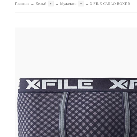
Главная
→
Бельё
→
Мужское
→
X FILE CARLO BOXER
▼
▼