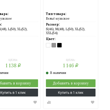
вара:
Тип товара:
мужское
Бельё мужское
:
Размер:
(48), L(50), XL(52),
S(46), M(48), L(50), XL(52),
XXL(54)
Цвет:
BIANCO
GRIGIO
NERO
)
(белый)
(серый)
(черный)
ЦЕНА:
ЦЕНА:
1 138
1 146
Р
Р
личии
В наличии
бавить в корзину
Добавить в корзину
Купить в 1 клик
Купить в 1 клик