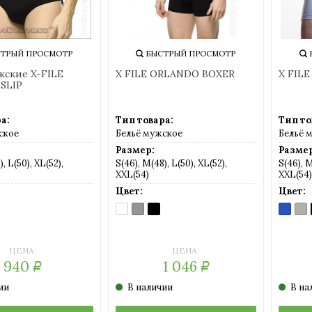
ТРЫЙ ПРОСМОТР
БЫСТРЫЙ ПРОСМОТР
жские X-FILE
X FILE ORLANDO BOXER
X FIL
SLIP
а:
Тип товара:
Тип то
ское
Бельё мужское
Бельё 
Размер:
Размер
, L(50), XL(52),
S(46), M(48), L(50), XL(52),
S(46), M
XXL(54)
XXL(54)
Цвет:
Цвет:
O
RO
BIANCO
GRIGIO
NERO
BLU
GRI
)
рный)
(белый)
(серый)
(черный)
MELA
ME
(пурпу
(се
синий)
мел
ЦЕНА:
ЦЕНА:
940
1 046
Р
Р
ии
В наличии
В на