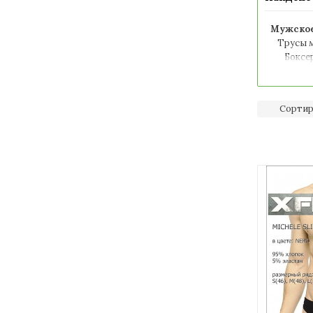
Мужско
Трусы 
Боксе
Мужс
трусы
Трусы
Сортир
Трусы