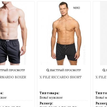
ТРЫЙ ПРОСМОТР
БЫСТРЫЙ ПРОСМОТР
ERNARDO BOXER
X FILE RICCARDO SHORT
X FIL
а:
Тип товара:
Тип то
ское
Бельё мужское
Бельё 
Размер:
Размер