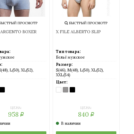
БЫСТРЫЙ ПРОСМОТР
БЫСТРЫЙ ПРОСМОТР
E ARGENTO BOXER
X FILE ALBERTO SLIP
вара:
Тип товара:
мужское
Бельё мужское
:
Размер:
(48), L(50), XL(52),
S(46), M(48), L(50), XL(52),
XXL(54)
Цвет:
GIO
NERO
BIANCO
GRIGIO
NERO
NGE
LANGE
MEL.
(белый)
(серый)
(черный)
рно-
рый
(чёрный
)
меланж)
ЦЕНА:
ЦЕНА:
958
840
Р
Р
личии
В наличии