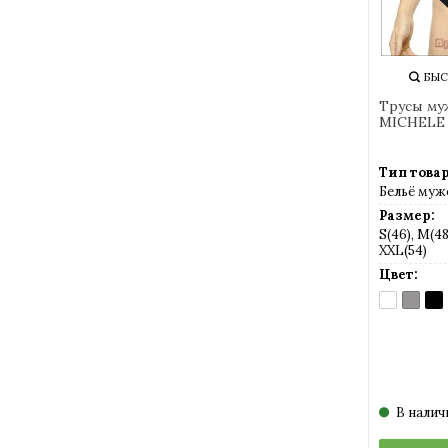
БЫС
Трусы му
MICHELE 
Тип товар
Бельё муж
Размер:
S(46), M(48)
XXL(54)
Цвет:
BIANCO
GRIGI
NE
(белый)
(серый
(че
В налич