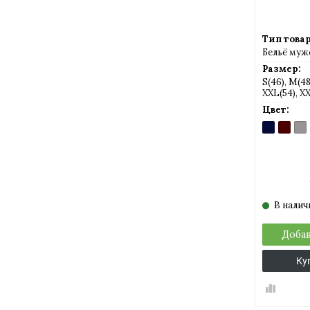
Тип товар
Бельё муж
Размер:
S(46), M(48)
XXL(54), X
Цвет:
BLU
BORDE
GR
(темно-
(темно
(се
синий)
алый)
В налич
Добав
Ку