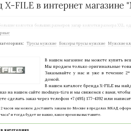
 X-FILE в интернет магазине 
большие колготки
больших размеров
загар
колготки размера XXL
од
ерные
категориях:
Трусы мужские
Боксеры трусы мужские
Мужские кла
В нашем магазине вы можете купить вещ
Мы продаем только оригинальные това
Заказывайте у нас и уже в течение 2
домой.
В нашем каталоге бренда X-FILE вы найд
каз на нашем сайте
modnaya-ti.ru
и мы свяжемся с вами, чтобы
те сделать заказ через телефон +7 (495) 177-4392 или написа
е 2 часов мы можем доставить заказы по Москве в пределах МКАД оформ
2 часа" и тогда будет не важно, какое время вы выставите.
в категориях