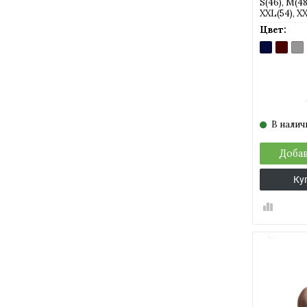
S(46), M(48)
XXL(54), X
Цвет:
BLU
BORDE
GR
(темно-
(темно
(се
синий)
алый)
В налич
Добав
Ку