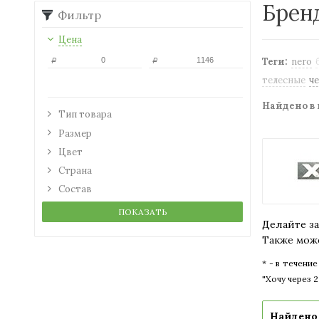
Бренд
Фильтр
Цена
Теги:
nero
Р
Р
телесные
ч
Найдено в 
Тип товара
Размер
Цвет
Страна
Состав
ПОКАЗАТЬ
Делайте за
Также може
* - в течени
"Хочу через 
Найдено 