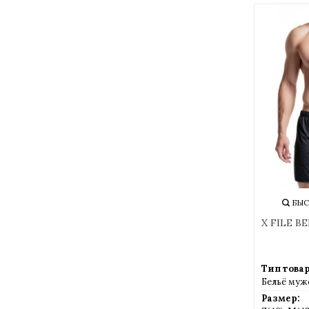
БЫС
X FILE B
Тип товар
Бельё муж
Размер: