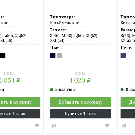
а:
Тип товара:
Тип то
ское
Бельё мужское
Бельё 
Размер:
Размер
, L(50), XL(52),
S(46), M(48), L(50), XL(52),
S(46), M
XXL(56)
XXL(54)
XXL(54)
Цвет:
Цвет:
AUX
IGIO
NERO
BLU
GRIGIO
JEANS
-
рый)
(черный)
(темно-
MELANGE
(джинс
синий)
(серый
мел)
ЦЕНА:
ЦЕНА:
1 054
1 020
Р
Р
ии
В наличии
В на
ить в корзину
Добавить в корзину
До
пить в 1 клик
Купить в 1 клик