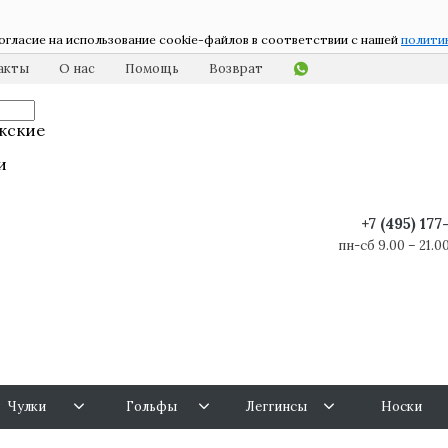
огласие на использование cookie-файлов в соответствии с нашей
полити
акты
О нас
Помощь
Возврат
жские
и
+7 (495) 17
пн-сб 9.00 – 21.00
Чулки
Гольфы
Леггинсы
Носки