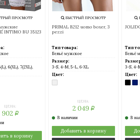
ТРЫЙ ПРОСМОТР
БЫСТРЫЙ ПРОСМОТР
мужские
PRIMAL B212 uomo boxer, 3
JOLID
 INTIMO BU 35123
pezzi
а:
Тип товара:
Тип то
ское
Бельё мужское
Бельё 
Размер:
Размер
5(L), 6(XL), 7(2XL),
3-S, 4-M, 5-L, 6-XL
3-S, 4-
Цвет:
Цвет:
MULTICOLOR
BLACK
DA
(разноцветный)
BL
RCHINO
(те
й)
мно-
син
ий)
ЦЕНА:
ЦЕНА:
2 049
Р
902
Р
В наличии
В на
ии
Добавить в корзину
До
ить в корзину