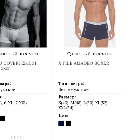
БЫСТРЫЙ ПРОСМОТР
БЫСТРЫЙ ПРОСМОТР
O COVERI EB1001
X FILE AMADEO BOXER
boxer
вара:
Тип товара:
мужское
Бельё мужское
:
Размер:
L, 6-XL, 7-XXL
S(46), M(48), L(50), XL(52),
XXL(54)
Цвет:
GIO
NERO
-
рый)
(черный)
BLU
NERO
(темно-
(черный)
синий)
ЦЕНА: