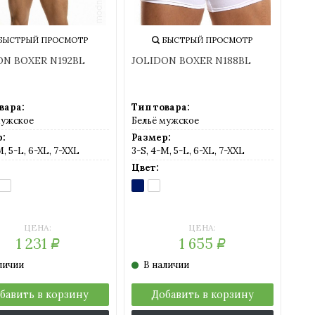
БЫСТРЫЙ ПРОСМОТР
БЫСТРЫЙ ПРОСМОТР
ON BOXER N192BL
JOLIDON BOXER N188BL
вара:
Тип товара:
мужское
Бельё мужское
:
Размер:
M, 5-L, 6-XL, 7-XXL
3-S, 4-M, 5-L, 6-XL, 7-XXL
Цвет:
RK
WHITE
DARK
WHITE
UE
(белый)
BLUE
(белый)
мно-
(темно-
ий)
синий)
ЦЕНА:
ЦЕНА:
1 231
1 655
Р
Р
личии
В наличии
бавить в корзину
Добавить в корзину