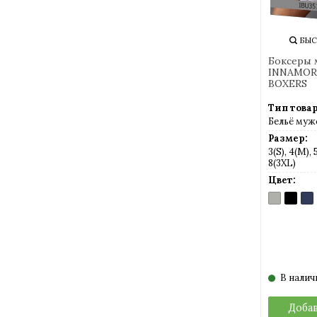
БЫС
Боксеры 
INNAMORE
BOXERS
Тип товар
Бельё муж
Размер:
3(S), 4(M), 
8(3XL)
Цвет:
GRIGIO
NERO
TU
MELANGE
(черны
(те
(серый
син
мел)
В налич
Добав