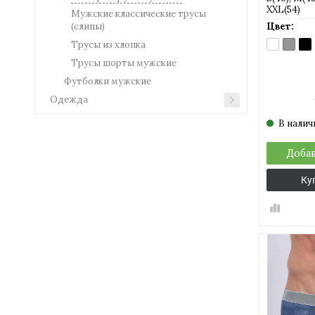
XXL(54)
Мужские классические трусы
Цвет:
(слипы)
BIANCO
GRIGI
NE
Трусы из хлопка
(белый)
(серый
(че
Трусы шорты мужские
Футболки мужские
Одежда
В налич
Добав
Ку