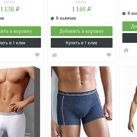
ЦЕНА:
ЦЕНА:
1 138
1 146
Р
Р
В на
ии
В наличии
До
ить в корзину
Добавить в корзину
пить в 1 клик
Купить в 1 клик