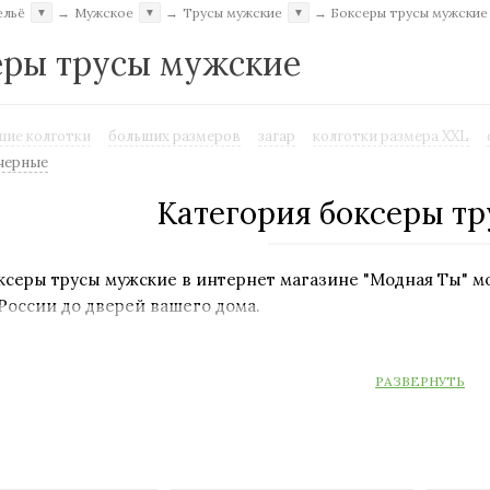
ельё
→
Мужское
→
Трусы мужские
→
Боксеры трусы мужски
▼
▼
▼
еры трусы мужские
шие колготки
больших размеров
загар
колготки размера XXL
черные
Категория боксеры т
ксеры трусы мужские в интернет магазине "Модная Ты" мо
 России до дверей вашего дома.
дставлены более 21 товаров в этой категории и более 150
РАЗВЕРНУТЬ
те покупку и буквально уже в течение 4 часов* вы можете
нтернет магазине "Модная Ты" вы можете произвести опл
 получении наличными курьеру. Более подробную инфор