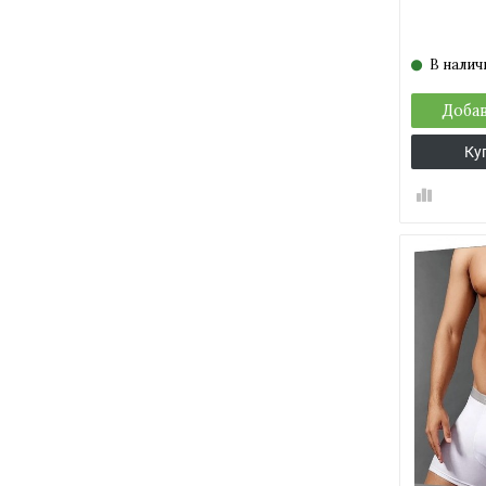
В налич
Добав
Ку