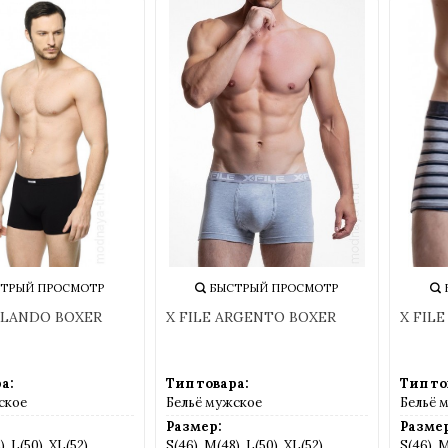
брать цвет или узнать какой размер выбранной марки ва
внимание, что сумма минимального заказа у нас всего
100
все-таки не удалось найти нужный товар, то свяжитес
дробную информацию о доставке в ваш регион уточняйте на
ТРЫЙ ПРОСМОТР
БЫСТРЫЙ ПРОСМОТР
RLANDO BOXER
X FILE ARGENTO BOXER
X FILE
а:
Тип товара:
Тип то
ское
Бельё мужское
Бельё 
Размер:
Размер
, L(50), XL(52),
S(46), M(48), L(50), XL(52),
S(46), M