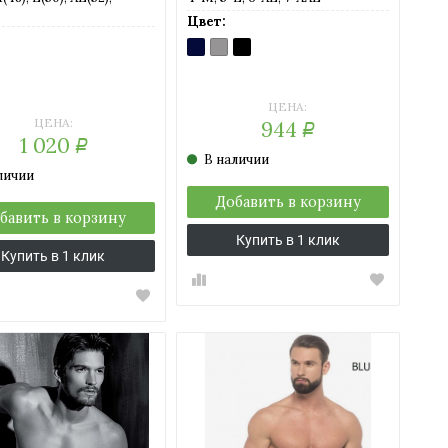
Цвет:
BLU
GRIGIO
NERO
(темно-
(серый)
(черный)
GIO
синий)
-
LANGE
рый
)
ЦЕНА:
ЦЕНА:
944
Р
1 020
Р
В наличии
личии
Добавить в корзину
бавить в корзину
Купить в 1 клик
Купить в 1 клик