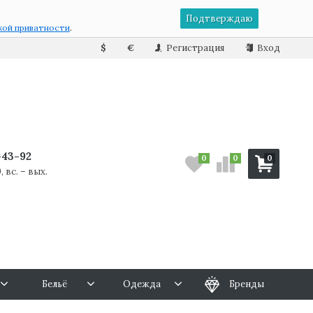
Подтверждаю
кой приватности
.
$
€
Регистрация
Вход
7-43-92
0
0
0
, вс. – вых.
Бельё
Одежда
Бренды