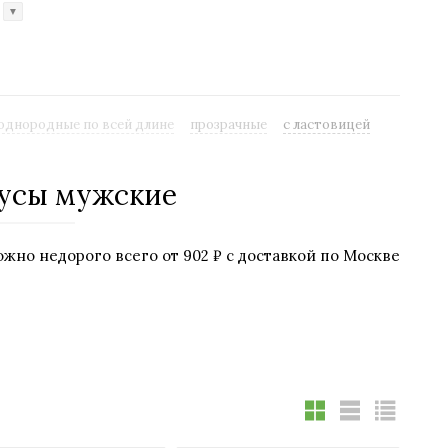
е
▼
однородные по всей длине
прозрачные
с ластовицей
русы мужские
жно недорого всего от 902 ₽ с доставкой по Москве
0 товаров во всем интернет магазине modnaya-ti.ru.
 получить ваш заказ.
ату как онлайн картой через платежные системы, а
мацию можете получить на вкладке
Оплата