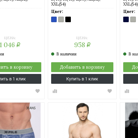
XXL(54)
XXL(54)
Цвет:
Цвет:
O
RO
BLU
GRIGIO
NERO
BLU
GRI
)
рный)
MELANGE
MELANGE
MEL.
(темно
ME
(пурпурно-
(серый
(чёрный
синий)
(се
синий)
мел)
меланж)
мел
ЦЕНА:
ЦЕНА:
1 046
958
Р
Р
ии
В наличии
В на
ить в корзину
Добавить в корзину
До
пить в 1 клик
Купить в 1 клик