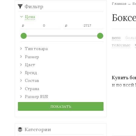
Главная
→
Б
Фильтр
Бокс
Цена
Р
Р
nero
боль
телесные
Тип товара
Размер
Цвет
Бренд
Купить бо
Состав
и по всей
Страна
Размер RUS
У нас пре
Оплачивай
ПОКАЗАТЬ
В нашем и
также при
Категории