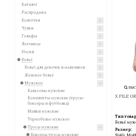
Каталог
Помочь вы
Распродажа
Колготки
Обратите 
Чулки
Гольфы
Если вам 
Контакты
Леггинсы
Носки
Бельё
*Более по
Бельё для девочек и мальчиков
Женское бельё
Мужское
БЫС
Кальсоны мужские
X FILE O
Комплекты мужские (трусы-
боксеры и футболка)
Майки мужские
Тип товар
Термобелье мужское
Бельё муж
Трусы мужские
Размер:
Боксеры трусы мужские
S(46), M(48)