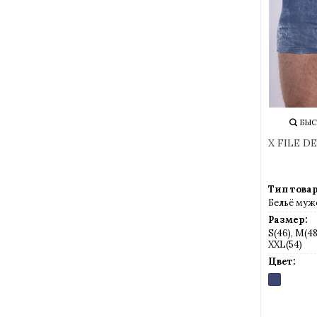
БЫС
X FILE D
Тип товар
Бельё муж
Размер:
S(46), M(48)
XXL(54)
Цвет:
JEANS
(джинс)