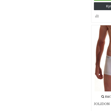
Ку
БЫС
JOLIDON