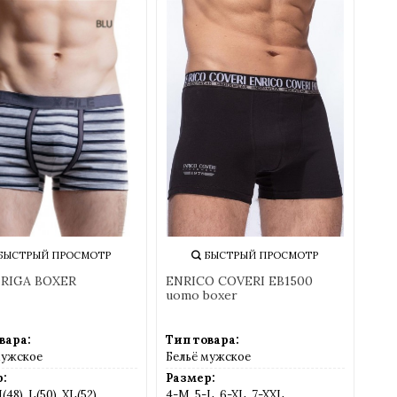
м подойдет лучше всего можно в разделе
Помощь
0 рублей
.
ь с нами любым удобным способом через страницу
 странице
Доставка
БЫСТРЫЙ ПРОСМОТР
БЫСТРЫЙ ПРОСМОТР
 RIGA BOXER
ENRICO COVERI EB1500
uomo boxer
вара:
Тип товара:
мужское
Бельё мужское
:
Размер:
(48), L(50), XL(52),
4-M, 5-L, 6-XL, 7-XXL