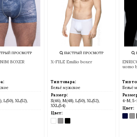
ТРЫЙ ПРОСМОТР
БЫСТРЫЙ ПРОСМОТР
ENIM BOXER
X-FILE Emilio boxer
ENRIC
uomo 
а:
Тип товара:
Тип то
ское
Бельё мужское
Бельё 
Размер:
Размер
, L(50), XL(52),
S(46), M(48), L(50), XL(52),
4-M, 5-
XXL(54)
Цвет:
Цвет:
BLU
GRI
(темно
(се
BIANCO
GRIGIO
NERO
синий)
(белый)
(серый)
(черный)