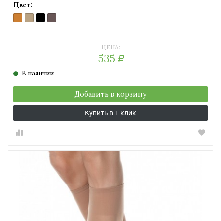
Цвет:
BRONZO
NATURAL
NERO
SHADE
(бронзовый)
(солнечный
(черный)
(серо-
загар)
коричневый)
ЦЕНА:
535
Р
В наличии
Добавить в корзину
Купить в 1 клик