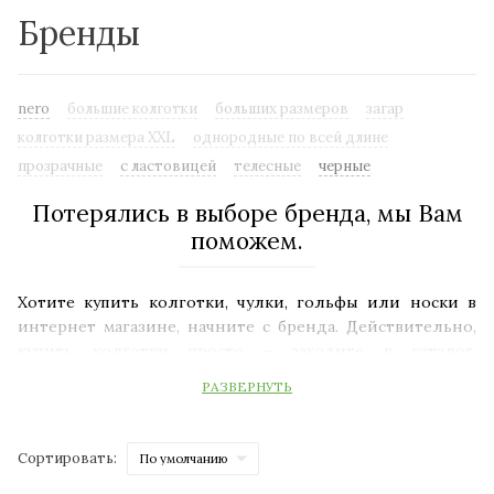
Бренды
nero
большие колготки
больших размеров
загар
колготки размера XXL
однородные по всей длине
прозрачные
с ластовицей
телесные
черные
Потерялись в выборе бренда, мы Вам
поможем.
Хотите купить колготки, чулки, гольфы или носки в
интернет магазине, начните с бренда. Действительно,
купить колготки просто – заходите в каталог,
оформляйте заказ и они у вас. Есть категории с
РАЗВЕРНУТЬ
устойчивым спросом, например колготки
FALKE
и
FILODORO
. Однако в перечне больше брендов с
мировыми именами. Почему торговых марок в области
Сортировать:
женской одежды больше 10 000.