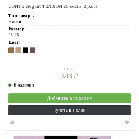
CONTE elegant TENSION 20 socks, 2 pairs
Тип товара:
Носки
Размер:
23-25
Цвет:
BRONZ
NATURAL
NERO
SHADE
(бронзовый)
(солнечный
(черный)
(серо-
загар)
коричневый)
ЦЕНА:
243
Р
В наличии
Добавить в корзину
Купить в 1 клик