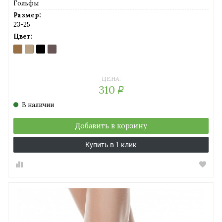
Гольфы
Размер:
23-25
Цвет:
BRONZ
NATURAL
NERO
SHADE
(бронзовый)
(солнечный
(черный)
(серо-
загар)
коричневый)
ЦЕНА:
310
Р
В наличии
Добавить в корзину
Купить в 1 клик