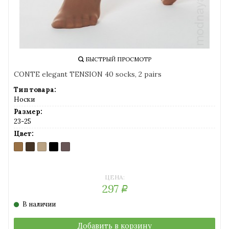
БЫСТРЫЙ ПРОСМОТР
CONTE elegant TENSION 40 socks, 2 pairs
Тип товара:
Носки
Размер:
23-25
Цвет:
BRONZ
MOCCA
NATURAL
NERO
SHADE
(бронзовый)
(темный
(солнечный
(черный)
(серо-
шоколад)
загар)
коричневый)
ЦЕНА:
297
Р
В наличии
Добавить в корзину