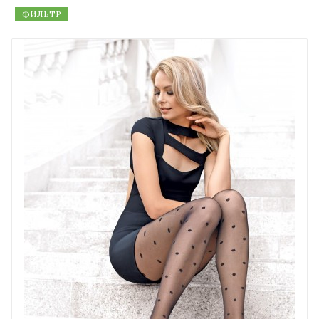
ФИЛЬТР
Цветные колготки
Сейчас можно купить колготки,
выбрав из 123 000 вариантов
Вы не ослышались, по самым скромным оценкам в мире
производится 123 000 разных видов колготок.
Занимаются производством ведущие бренды –
GLAMOUR и GOLDEN LADY, MiNiMi, OROBLU и другие.
Обратите внимание, это товары проверенных брендов,