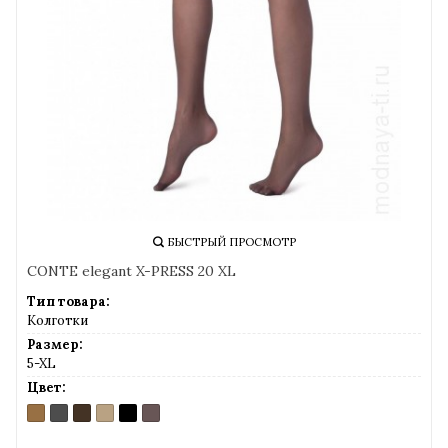
БЫСТРЫЙ ПРОСМОТР
CONTE elegant X-PRESS 20 XL
Тип товара:
Колготки
Размер:
5-XL
Цвет:
BRONZ
GRAFITE
MOCCA
NATURAL
NERO
SHADE
(бронзовый)
(темно-
(темный
(солнечный
(черный)
(серо-
серый)
шоколад)
загар)
коричневый)