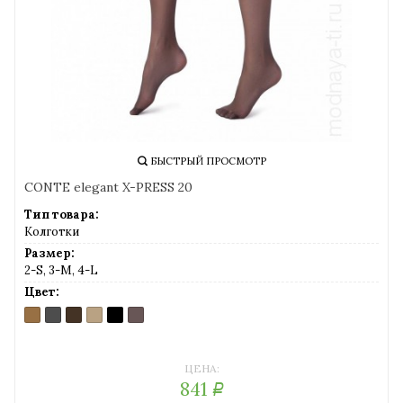
БЫСТРЫЙ ПРОСМОТР
CONTE elegant X-PRESS 20
Тип товара:
Колготки
Размер:
2-S, 3-M, 4-L
Цвет:
BRONZ
GRAFITE
MOCCA
NATURAL
NERO
SHADE
(бронзовый)
(темно-
(темный
(солнечный
(черный)
(серо-
серый)
шоколад)
загар)
коричневый)
ЦЕНА:
841
Р