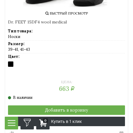
БЫСТРЫЙ ПРОСМОТР
Dr. FEET 15DF4 wool medical
Тип товара:
Носки
Размер:
39-41, 41-43
Цвет:
NERO
(черный)
ЦЕНА:
663
Р
В наличии
Добавить в корзину
0
Купить в 1 клик