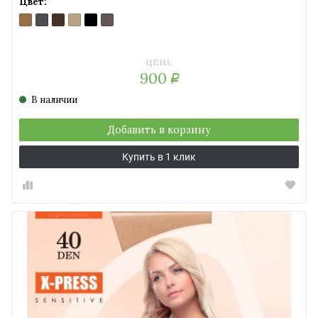
Цвет:
BRONZ
GRAFITE
MOCCA
NATURAL
NERO
SHADE
(бронзовый)
(темно-
(темный
(солнечный
(черный)
(серо-
серый)
шоколад)
загар)
коричневый)
ЦЕНА:
900
Р
В наличии
Добавить в корзину
Купить в 1 клик