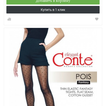
Добавить в корзину
Купить в 1 клик
ЕСЛИ ТМ СНИЖАЕТ ЦЕНУ ЗА СЧЕТ
КАЧЕСТВА, ЕЙ НЕ МЕСТО В КАТАЛОГЕ
Примеров достаточно, одевать женщин хотят 16 450
брендов по данным на ноябрь 2018. Причины понятны,
суммарная стоимость рынка женских вещей превысила 1,
3 триллиона долларов. Лакомый кусок для тех, кто
желает получить прибыль, ничего не предложив
взамен.
Поэтому у нас колготки OMSA, а не дешевые «аналоги»
из Китая. В Поднебесной хорошо научились копировать
упаковку, поэтому мы работаем только с официальными
каналами поставок.