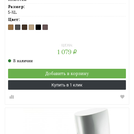
Размер:
5-XL
Цвет:
BRONZ
GRAFITE
MOCCA
NATURAL
NERO
SHADE
(бронзовый)
(темно-
(темный
(солнечный
(черный)
(серо-
серый)
шоколад)
загар)
коричневый)
ЦЕНА:
1 079
Р
В наличии
Добавить в корзину
Купить в 1 клик