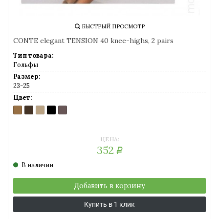
БЫСТРЫЙ ПРОСМОТР
CONTE elegant TENSION 40 knee-highs, 2 pairs
Тип товара:
Гольфы
Размер:
23-25
Цвет:
BRONZ
MOCCA
NATURAL
NERO
SHADE
(бронзовый)
(темный
(солнечный
(черный)
(серо-
шоколад)
загар)
коричневый)
ЦЕНА:
352
Р
В наличии
Добавить в корзину
Купить в 1 клик