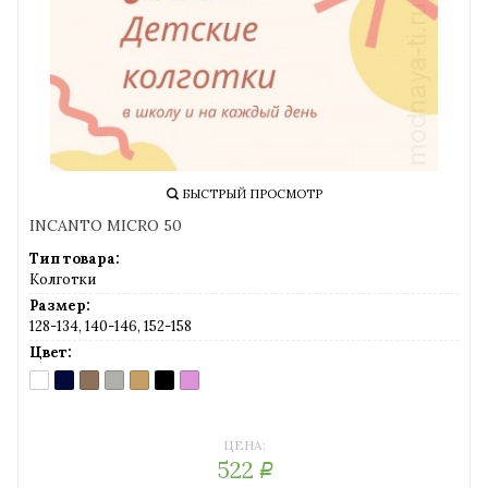
Широкая цветовая гамма и любой размер детских
колготок позволят найти что-нибудь особенное, что
обязательно понравится девочке или мальчику. И
конечно, если у вас малыш, вы найдете у нас колготки,
соответствующие самым строгим стандартам.
БЫСТРЫЙ ПРОСМОТР
INCANTO MICRO 50
Тип товара:
Колготки
Размер:
128-134, 140-146, 152-158
Цвет:
BIANCO
BLU
DAINO
GRIGIO
MELON
NERO
ROSA
(белый)
(темно-
(загар)
MELANGE
(телесный)
(черный)
(розовый)
синий)
(серый
мел)
ЦЕНА:
522
Р