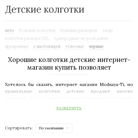
Детские колготки
nero
большие колготки
больших размеров
загар
колготки размера XXL
однородные по всей длине
прозрачные
с ластовицей
телесные
черные
Хорошие колготки детские интернет-
магазин купить позволяет
Хотелось бы сказать, интернет магазин Modnaya-Ti, но
правильные колготки детские продают многие
компании. А вот к поиску хорошего варианта родители
относятся поверхностно, ориентируясь на устойчивые
РАЗВЕРНУТЬ
мифы, что неправильно.
Сортировать: