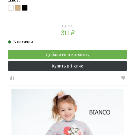
Цвет:
BIANCO
CARAMELLO
NERO
(белый)
(телесный)
(черный)
ЦЕНА:
311
Р
В наличии
Добавить в корзину
Купить в 1 клик