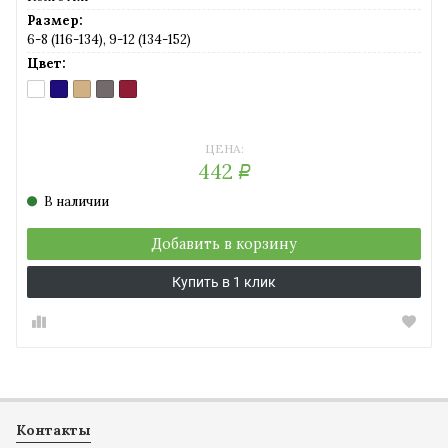
Размер:
6-8 (116-134), 9-12 (134-152)
Цвет:
BIANCO
BLU
CARAMELLO
GRIGIO
ROSSO
(белый)
NOTTE
(телесный)
GRAFITE
MOSTO
(темно-
(серый)
(вишневый)
синий)
ЦЕНА:
442
Р
В наличии
Добавить в корзину
Купить в 1 клик
Контакты