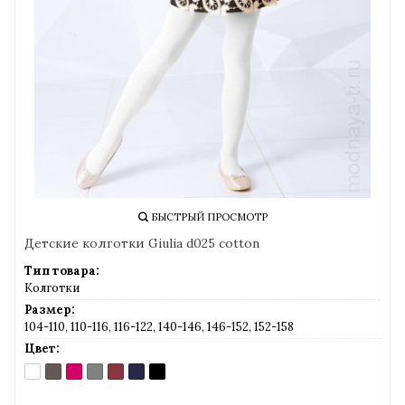
БЫСТРЫЙ ПРОСМОТР
Детские колготки Giulia d025 cotton
Тип товара:
Колготки
Размер:
104-110, 110-116, 116-122, 140-146, 146-152, 152-158
Цвет:
BIANCO
DEEP
Fuxia
LIGHT
MARSALA
NAVY
NERO
(белый)
GREY
GREY
(бордовый)
(тёмно-
(черный)
MEL.
MEL.
синий)
(тёмно-
(светло-