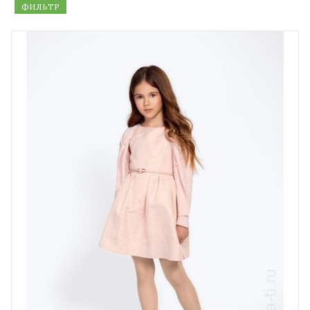
ФИЛЬТР
Детские колготки
Школьные колготки в Москве
элемент детской моды
Учитывайте мнение ребенка. Это непросто, много
капризов, непонятных желаний, одно из которых –
эластичность. Такие детские капроновые колготки
делают ножки стройными, торговые марки
OMSA
и
GIULIA давно стали экспертами в красоте женских ног.
Маленькая девчонка тоже хочет быть привлекательной
в классе, иногда другие соображения могут подождать,
например:
Поиск только натуральных тканей. Миф о вредности