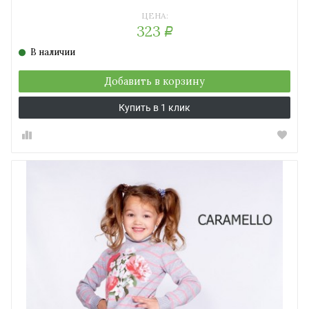
серый
серый
ЦЕНА:
мел.)
меланж)
323
Р
В наличии
Добавить в корзину
Купить в 1 клик