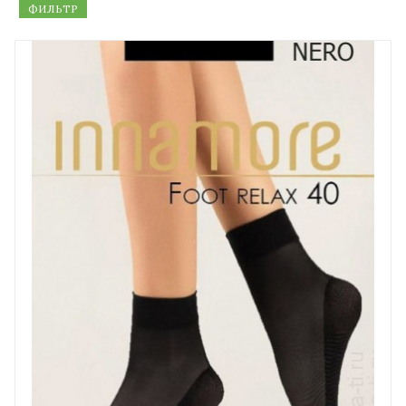
ФИЛЬТР
В нашем интернет магазине "Модная Ты" вы можете
произвести оплату как онлайн картой через
платежные системы, а также при получении
наличными курьеру. Более подробную информацию
можете получить на вкладке
Оплата
Помочь выбрать цвет или узнать какой размер
выбранной марки вам подойдет лучше всего можно в
разделе
Помощь
Обратите внимание, что сумма минимального заказа
у нас всего
1000 рублей
.
Если вам все-таки не удалось найти нужный товар, то
свяжитесь с нами любым удобным способом через
страницу
Контакты