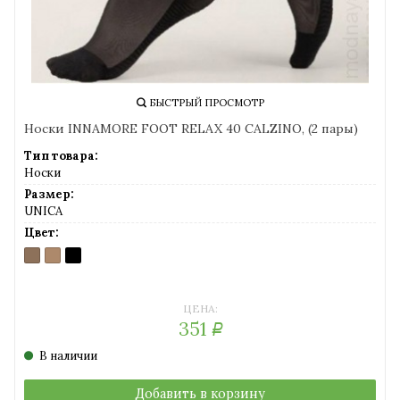
*Более подробную информацию о доставке в ваш
регион уточняйте на странице
Доставка
БЫСТРЫЙ ПРОСМОТР
Носки INNAMORE FOOT RELAX 40 CALZINO, (2 пары)
Тип товара:
Носки
Размер:
UNICA
Цвет:
DAINO
MIELE
NERO
(загар)
(телесный)
(черный)
ЦЕНА:
351
Р
В наличии
Добавить в корзину