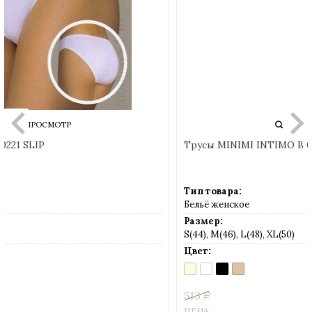
БЫСТРЫЙ ПРОСМОТР
Трусы MINIMI INTIMO B 0223 SLIP
Тип товара:
Бельё женское
Размер:
S(44), M(46), L(48), XL(50)
Цвет:
AVORIO
BIANCO
NERO
NUDO
(слоновая
(белый)
(черный)
(телесный)
кость)
513
Р
СКИДКА
-24%
ЦЕНА: