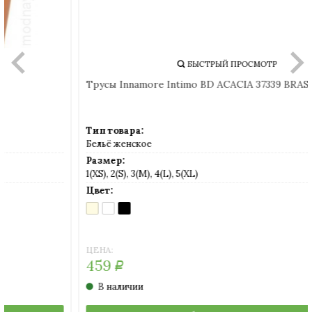
БЫСТРЫЙ ПРОСМОТР
Трусы Innamore Intimo BD ACACIA 37339 BRASILIAN SLIP
Тип товара:
Бельё женское
Размер:
1(XS), 2(S), 3(M), 4(L), 5(XL)
Цвет:
AVORIO
BIANCO
NERO
(слоновая
(белый)
(черный)
кость)
ЦЕНА:
459
Р
В наличии