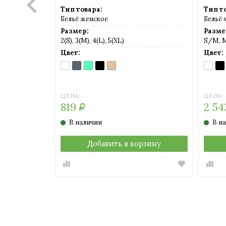
Тип товара:
Тип т
Бельё женское
Бельё
Размер:
Разме
2(S), 3(M), 4(L), 5(XL)
S/M, 
Цвет:
Цвет:
BIANCO
FUMARE
MENTA
NERO
NUDO
BIAN
NE
(белый)
(тускло-
(светло-
(черный)
(телесный)
(белый
(че
серый)
салатовый)
ЦЕНА:
ЦЕНА:
819
2 5
Р
В наличии
В н
рзину
Добавить в корзину