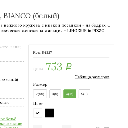
, BIANCO (белый)
 нежного кружева, с низкой посадкой - на бёдрах. С
ассическая женская коллекция - LINGERIE in PIZZO
BIANCO (БЕЛЫЙ)
54327
753
Р
ЦЕНА:
Таблица размеров
телесный)
Размер
2(XS)
3(S)
4(M)
5(L)
астан
Цвет
ое бельё
ики женские