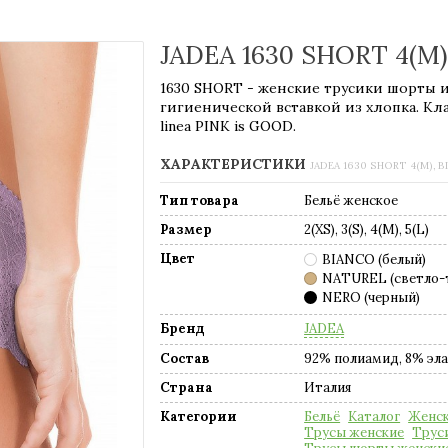
JADEA 1630 SHORT 4(M)
1630 SHORT - женские трусики шорты из
гигиенической вставкой из хлопка. Кл
linea PINK is GOOD.
ХАРАКТЕРИСТИКИ
JADEA 1630 SHORT 4(M), 
Тип товара
Бельё женское
Размер
2(XS), 3(S), 4(M), 5(L)
Цвет
BIANCO (белый)
NATUREL (светло-
NERO (черный)
Бренд
JADEA
Состав
92% полиамид, 8% эл
Страна
Италия
Категории
Бельё
Каталог
Женск
Трусы женские
Трус