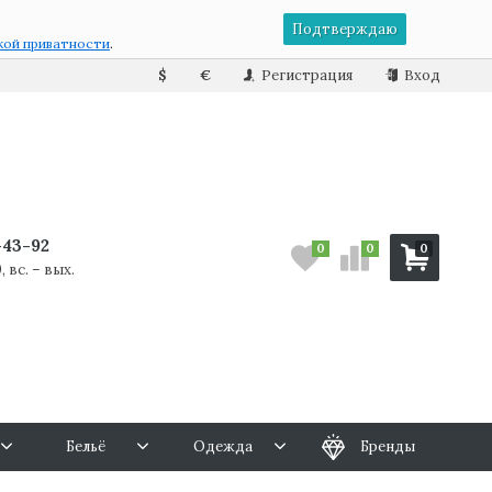
Подтверждаю
кой приватности
.
$
€
Регистрация
Вход
7-43-92
0
0
0
, вс. – вых.
Бельё
Одежда
Бренды