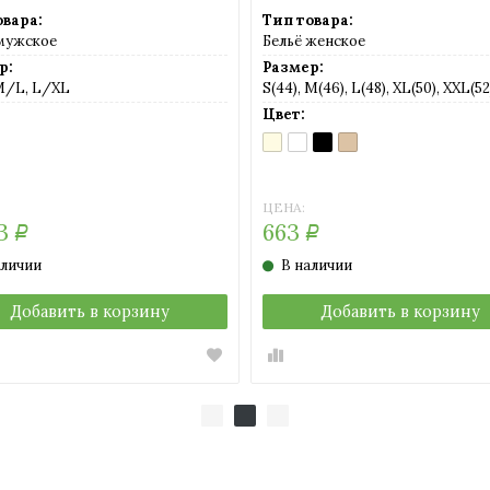
овара:
Тип товара:
 мужское
Бельё женское
р:
Размер:
M/L, L/XL
S(44), M(46), L(48), XL(50), XXL(52
Цвет:
CO
RO
AVORIO
BIANCO
NERO
NUDO
)
рный)
(слоновая
(белый)
(черный)
(телесный)
кость)
ЦЕНА:
43
663
Р
Р
аличии
В наличии
Добавить в корзину
Добавить в корзину