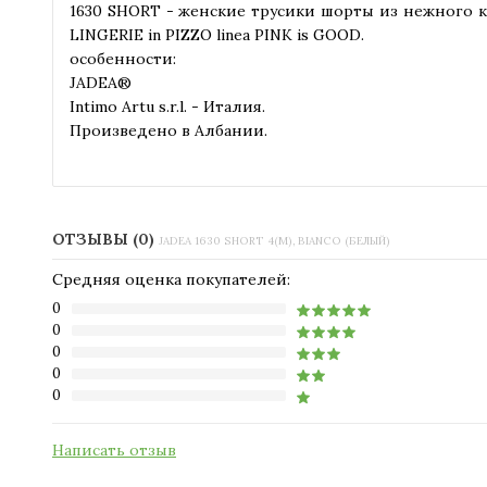
1630 SHORT - женские трусики шорты из нежного кр
LINGERIE in PIZZO linea PINK is GOOD.
особенности:
JADEA®
Intimo Artu s.r.l. - Италия.
Произведено в Албании.
ОТЗЫВЫ (0)
JADEA 1630 SHORT 4(M), BIANCO (БЕЛЫЙ)
Средняя оценка покупателей:
0
0
0
0
0
Написать отзыв