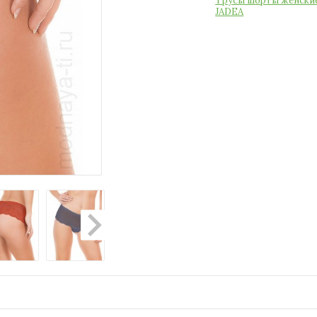
Трусы шорты женски
JADEA