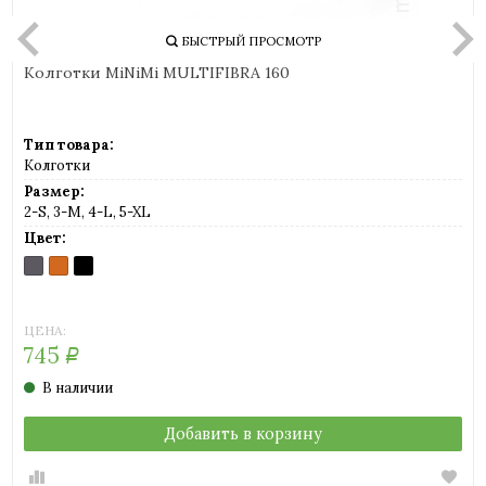
БЫСТРЫЙ ПРОСМОТР
Колготки MiNiMi MULTIFIBRA 160
Тип товара:
Колготки
Размер:
2-S, 3-M, 4-L, 5-XL
Цвет:
FUMO
MOKA
NERO
(серый)
(шоколад)
(черный)
ЦЕНА:
745
Р
В наличии
Добавить в корзину