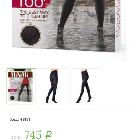
48151
745
Р
ЦЕНА: