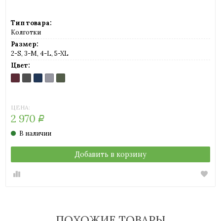
Тип товара:
Колготки
Размер:
2-S, 3-M, 4-L, 5-XL
Цвет:
AMARILLO
ANTRACITE
BLU
GREY
MILITARE
MELANGE
MELANGE
MELANGE
MELANGE
MELANGE
(темно-
(светло-
серый)
серый)
ЦЕНА:
2 970
Р
В наличии
Добавить в корзину
ПОХОЖИЕ ТОВАРЫ