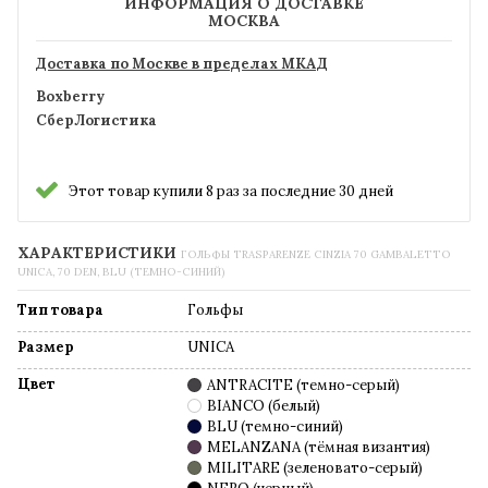
ИНФОРМАЦИЯ О ДОСТАВКЕ
МОСКВА
Доставка по Москве в пределах МКАД
Boxberry
СберЛогистика
Этот товар купили 8 раз за последние 30 дней
ХАРАКТЕРИСТИКИ
ГОЛЬФЫ TRASPARENZE CINZIA 70 GAMBALETTO
UNICA, 70 DEN, BLU (ТЕМНО-СИНИЙ)
Тип товара
Гольфы
Размер
UNICA
Цвет
ANTRACITE (темно-серый)
BIANCO (белый)
BLU (темно-синий)
MELANZANA (тёмная византия)
MILITARE (зеленовато-серый)