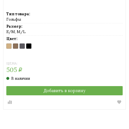
Тип товара:
Гольфы
Размер:
S/M, M/L
Цвет:
CARAMELLO
DAINO
FUMO
NERO
(телесный)
(загар)
(серый)
(черный)
ЦЕНА:
505
Р
В наличии
Добавить в корзину