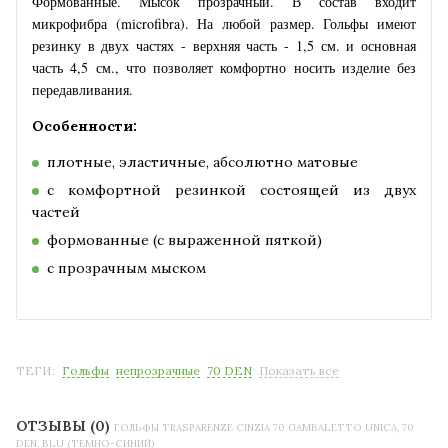
Формованные. Мысок прозрачный. В состав входит
микрофибра (microfibra). На любой размер. Гольфы имеют
резинку в двух частях - верхняя часть - 1,5 см. и основная
часть 4,5 см., что позволяет комфортно носить изделие без
передавливания.
Особенности:
плотные, эластичные, абсолютно матовые
с комфортной резинкой состоящей из двух
частей
формованные (с выраженной пяткой)
с прозрачным мыском
ТЕГИ:
Гольфы
непрозрачные
70 DEN
Показать все
ОТЗЫВЫ (0)
ГОЛЬФЫ TRASPARENZE CINZIA 70 GAMBALETTO UNICA, 70
DEN, BLU (ТЕМНО-СИНИЙ)