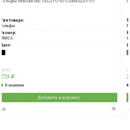
Гольфы INNAMORE VELATO 20 GAMBALETTO
Тип товара:
Гольфы
Размер:
UNICA
Цвет:
DAINO
MIELE
NERO
(загар)
(телесный)
(черный)
ЦЕНА:
279
Р
В наличии
Добавить в корзину