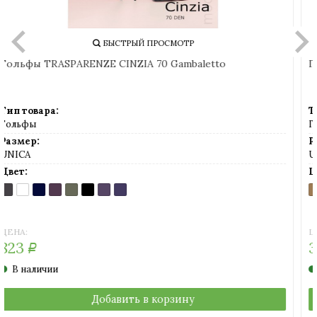
БЫСТРЫЙ ПРОСМОТР
Гольфы MiNiMi COTONE 70 GAMBALETTO
Тип товара:
Гольфы
Размер:
UNICA
Цвет:
NATURALE
NERO
(насыщенный
(черный)
загар)
ЦЕНА:
320
Р
В наличии
Добавить в корзину