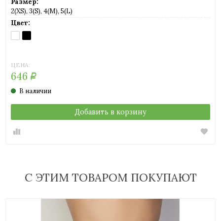
Размер:
2(XS), 3(S), 4(M), 5(L)
Цвет:
BIANCO
NERO
(белый)
(черный)
ЦЕНА:
646
Р
В наличии
Добавить в корзину
С ЭТИМ ТОВАРОМ ПОКУПАЮТ