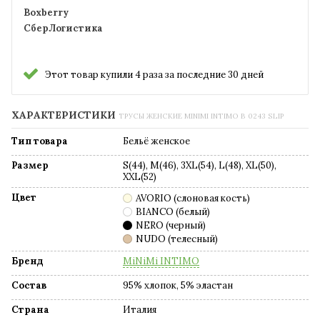
Boxberry
СберЛогистика
Этот товар купили 4 раза за последние 30 дней
ХАРАКТЕРИСТИКИ
ТРУСЫ ЖЕНСКИЕ MINIMI INTIMO B 0243 SLIP
Тип товара
Бельё женское
Размер
S(44), M(46), 3XL(54), L(48), XL(50),
XXL(52)
Цвет
AVORIO (слоновая кость)
BIANCO (белый)
NERO (черный)
NUDO (телесный)
Бренд
MiNiMi INTIMO
Состав
95% хлопок, 5% эластан
Страна
Италия