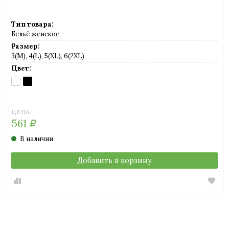
Тип товара:
Бельё женское
Размер:
3(M), 4(L), 5(XL), 6(2XL)
Цвет:
BIANCO
NERO
(белый)
(черный)
ЦЕНА:
561
Р
В наличии
Добавить в корзину