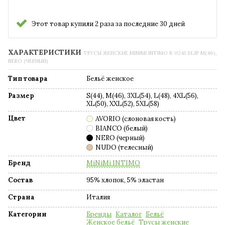
Этот товар купили 2 раза за последние 30 дней
ХАРАКТЕРИСТИКИ
ТРУСЫ ЖЕНСКИЕ MINIMI INTIMO B 0241 SLIP M(46),
NERO (ЧЕРНЫЙ)
Тип товара
Бельё женское
Размер
S(44), M(46), 3XL(54), L(48), 4XL(56),
XL(50), XXL(52), 5XL(58)
Цвет
AVORIO (слоновая кость)
BIANCO (белый)
NERO (черный)
NUDO (телесный)
Бренд
MiNiMi INTIMO
Состав
95% хлопок, 5% эластан
Страна
Италия
Категории
Бренды
Каталог
Бельё
Женское бельё
Трусы женские