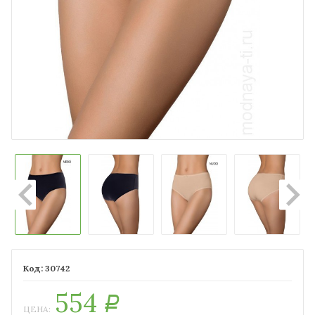
30742
554
Р
ЦЕНА: