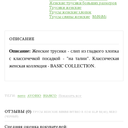
Женские трусики больших размеров
Трусики женские
Трусы женские хлопок
Трусы слипы женские
MiNiMi
ОПИСАНИЕ
Описание:
Женские трусики - слип из гладкого хлопка
с классичечкой посадкой - "на талии". Классическая
женская коллекция - BASIC COLLECTION.
ТЕГИ:
nero
AVORIO
BIANCO
Показать все
ОТЗЫВЫ (0)
ТРУСЫ ЖЕНСКИЕ MINIMI INTIMO B 0241 SLIP M(46), NERO
(ЧЕРНЫЙ)
Средняя оценка покупателей: