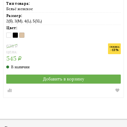
Тип товара:
Бельё женское
Размер:
2(S), 3(M), 4(L), 5(XL)
Цвет:
BIANCO
NERO
NUDO
(белый)
(черный)
(телесный)
628
Р
СКИДКА
-13%
ЦЕНА:
545
Р
В наличии
Добавить в корзину