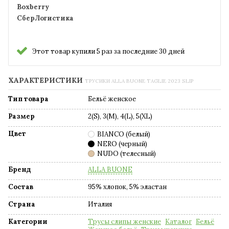
Boxberry
СберЛогистика
Этот товар купили 5 раз за последние 30 дней
ХАРАКТЕРИСТИКИ
ТРУСИКИ ALLA BUONE TAGLIE 2023 SLIP
Тип товара
Бельё женское
Размер
2(S), 3(M), 4(L), 5(XL)
Цвет
BIANCO (белый)
NERO (черный)
NUDO (телесный)
Бренд
ALLA BUONE
Состав
95% хлопок, 5% эластан
Страна
Италия
Категории
Трусы слипы женские
Каталог
Бельё