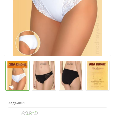
58101
628
Р