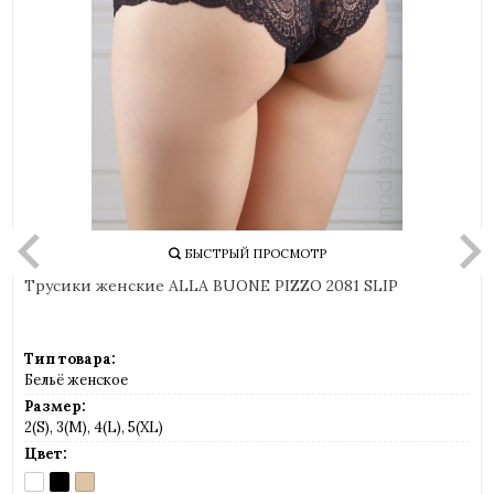
БЫСТРЫЙ ПРОСМОТР
Трусики женские ALLA BUONE PIZZO 2081 SLIP
Тип товара:
Бельё женское
Размер:
2(S), 3(M), 4(L), 5(XL)
Цвет:
BIANCO
NERO
NUDO
(белый)
(черный)
(телесный)