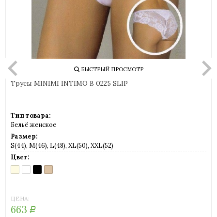
БЫСТРЫЙ ПРОСМОТР
Трусы MINIMI INTIMO B 0225 SLIP
Тип товара:
Бельё женское
Размер:
S(44), M(46), L(48), XL(50), XXL(52)
Цвет:
AVORIO
BIANCO
NERO
NUDO
(слоновая
(белый)
(черный)
(телесный)
кость)
ЦЕНА:
663
Р