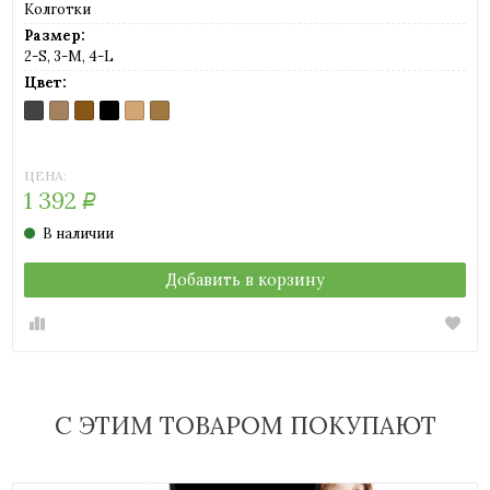
Колготки
Размер:
2-S, 3-M, 4-L
Цвет:
ANTRACITE
COGNAC
IBIC
NERO
PLAYA
TE
(темно-
(легкий
(загар)
(черный)
(светло-
(легкий
серый)
загар)
телесный)
загар)
ЦЕНА:
1 392
Р
В наличии
Добавить в корзину
С ЭТИМ ТОВАРОМ ПОКУПАЮТ