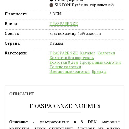
SINFONIE (тёмно-коричневый)
Плотность
8 DEN
Бренд
TRASPARENZE
Состав
85% полиамид, 15% эластан
Страна
Италия
Категории
TRASPARENZE
Каталог
Колготки
Колготки без шортиков
Колготки 8 ден
Прозрачные колготки
Тонкие колготки
Элегантные колготки
Бренды
ОПИСАНИЕ
TRASPARENZE NOEMI 8
Описание: -
ультратонкие
в
8
DEN
,
матовые
колготки
.
Блеск
отсутствует
.
Состоят
из
микро