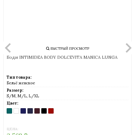
БЫСТРЫЙ ПРОСМОТР
Боди INTIMIDEA BODY DOLCEVITA MANICA LUNGA
Тип товара:
Бельё женское
Размер:
S/M, M/L, L/XL
Цвет:
BERILLO
BIANCO
BLUES
BRUNETTE
FESSO
NERO
PICANTE
(темно-
(белый)
(темно-
(шоколадный)
(черно-
(черный)
(ржавчина)
бирюзовый)
синий)
красный)
ЦЕНА: