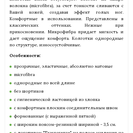
волокна
(
microfibra
),
за
счет
тонкости
сливаются
с
Вашей
кожей
,
создавая
эффект
голых
ног
.
Комфортные
в
использовании
.
Представлены
в
классических
оттенках
.
Нежные
при
прикосновении
.
Микрофибра
придает
мягкость
и
дает
ощущение
комфорта. Колготки
однородные
по
структуре
,
износоустойчивые
.
Особенности:
прозрачные, эластичные, абсолютно матовые
microfibra
однородные по всей длине
без шортиков
с гигиенической ластовицей из хлопка
с комфортным плоским соединительным швом
формованные (с выраженной пяткой)
с широким поясом-резинкой шириной - 3,5 см.
с логотипом "Trasparenze" на полосе усиления на