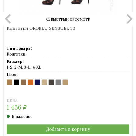
БЫСТРЫЙ ПРОСМОТР
Колготки OROBLU SENSUEL 30
Тип товара:
Колготки
Размер:
1-S, 2-M, 3-L, 4-XL
Цвет:
AMBRE
BLACK
DORE
MOKA
MUSIC
NUDE
SINGAPOUR
SMOKE
SUN
(загар)
(загар)
(шоколад)
(синий)
(телесный)
(серо-
(серый)
(светло-
коричневый)
телесный)
ЦЕНА:
1 456
Р
В наличии
Добавить в корзину