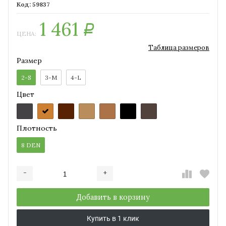
59837
1 461
Р
ЦЕНА:
Таблица размеров
Размер
2-S
3-M
4-L
Цвет
Плотность
8 DEN
-
+
Добавляется...
Добавлен
Добавить в корзину
Купить в 1 клик