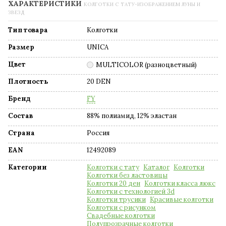
ХАРАКТЕРИСТИКИ
КОЛГОТКИ С ТАТУ-ИЗОБРАЖЕНИЕМ ЛУНЫ И
ЗВЕЗД
Тип товара
Колготки
Размер
UNICA
Цвет
MULTICOLOR (разноцветный)
Плотность
20 DEN
Бренд
FY
Состав
88% полиамид, 12% эластан
Страна
Россия
EAN
12492089
Категории
Колготки с тату
Каталог
Колготки
Колготки без ластовицы
Колготки 20 ден
Колготки класса люкс
Колготки с технологией 3d
Колготки трусики
Красивые колготки
Колготки с рисунком
Свадебные колготки
Полупрозрачные колготки