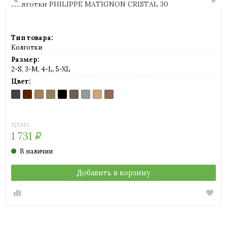
Колготки PHILIPPE MATIGNON CRISTAL 30
Тип товара:
Колготки
Размер:
2-S, 3-M, 4-L, 5-XL
Цвет:
ANTRACITE
CAPPUCCINO
COGNAC
GLACE
NERO
NOCE
PLATINO
PLAYA
THE
(темно-
(шоколад)
(легкий
(легкий
(черный)
(грецкий
(серый)
(светло-
(легкий
серый)
загар)
загар)
орех)
телесный)
загар)
ЦЕНА:
1 731
Р
В наличии
Добавить в корзину