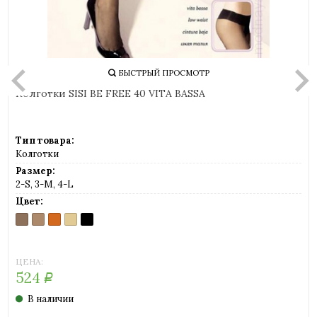
БЫСТРЫЙ ПРОСМОТР
Колготки SISI BE FREE 40 VITA BASSA
Тип товара:
Колготки
Размер:
2-S, 3-M, 4-L
Цвет:
DAINO
MIELE
MOKA
NATURELLE
NERO
(загар)
(телесный)
(шоколад)
(натуральный)
(черный)
ЦЕНА:
524
Р
В наличии