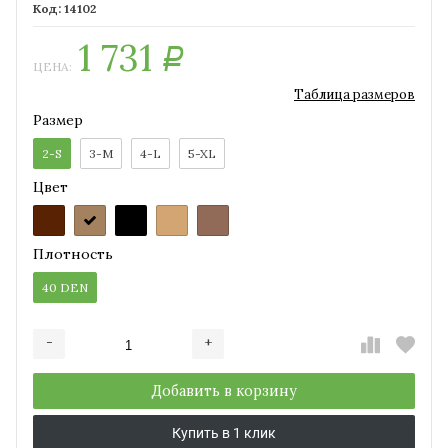
14102
1 731
Р
ЦЕНА:
Таблица размеров
Размер
2-S
3-M
4-L
5-XL
Цвет
Плотность
40 DEN
-
+
Добавляется...
Добавлен
Добавить в корзину
Купить в 1 клик