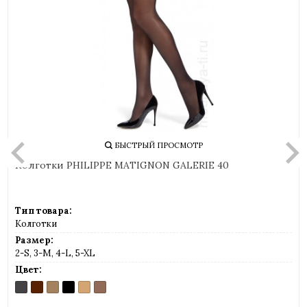
БЫСТРЫЙ ПРОСМОТР
Колготки PHILIPPE MATIGNON GALERIE 40
Тип товара:
Колготки
Размер:
2-S, 3-M, 4-L, 5-XL
Цвет:
ANTRACITE
CAPPUCCINO
COGNAC
NERO
PLAYA
THE
(темно-
(шоколад)
(легкий
(черный)
(светло-
(легкий
серый)
загар)
телесный)
загар)