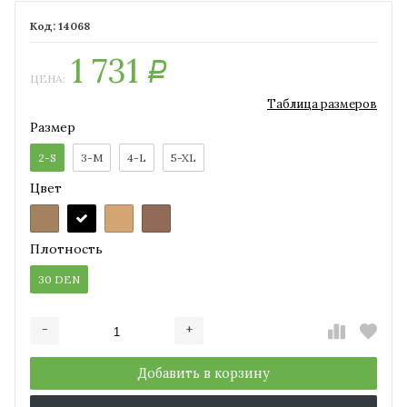
14068
1 731
Р
ЦЕНА:
Таблица размеров
Размер
2-S
3-M
4-L
5-XL
Цвет
Плотность
30 DEN
-
+
Добавляется...
Добавлен
Добавить в корзину