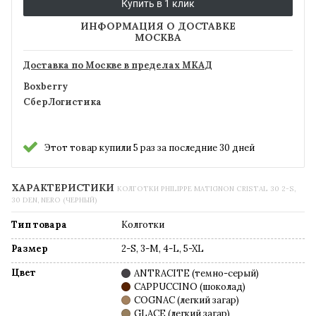
Купить в 1 клик
ИНФОРМАЦИЯ О ДОСТАВКЕ
МОСКВА
Доставка по Москве в пределах МКАД
Boxberry
СберЛогистика
Этот товар купили 5 раз за последние 30 дней
ХАРАКТЕРИСТИКИ
КОЛГОТКИ PHILIPPE MATIGNON CRISTAL 30 2-S,
30 DEN, NERO (ЧЕРНЫЙ)
Тип товара
Колготки
Размер
2-S, 3-M, 4-L, 5-XL
Цвет
ANTRACITE (темно-серый)
CAPPUCCINO (шоколад)
COGNAC (легкий загар)
GLACE (легкий загар)