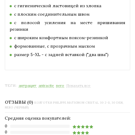
с гигиенической ластовицей из хлопка
с плоским соединительным швом
с полосой усиления на месте пришивания
резинки
с широким комфортным поясом-резинкой
формованные, с прозрачным мыском
размер 5-XL - с задней вставкой ("два шва")
ТЕГИ:
антрацит
antracite
nero
Показать все
ОТЗЫВЫ (0)
КОЛГОТКИ PHILIPPE MATIGNON CRISTAL 30 2-S, 30 DEN,
NERO (ЧЕРНЫЙ)
Средняя оценка покупателей:
0
0