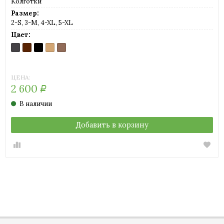
Колготки
Размер:
2-S, 3-M, 4-XL, 5-XL
Цвет:
ANTRACITE
CAPPUCCINO
NERO
PLAYA
THE
(темно-
(шоколад)
(черный)
(светло-
(легкий
серый)
телесный)
загар)
ЦЕНА:
2 600
Р
В наличии
Добавить в корзину