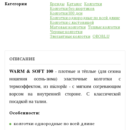
Категории
Бренды
Каталог
Колготки
Колготки без шортиков
Колготки 100 ден
Колготки однородные по всей длине
Колготки с ластовицей
Матовые колготки
Теплые колготки
Черные колготки
Элегантные колготки
OROBLU
ОПИСАНИЕ
WARM & SOFT 100
- плотные и тёплые (для сезона
ношения осень-зима) эластичные колготки с
термоэффектом, из micropile - с мягким согревающим
ворсом на внутренней стороне. С классической
посадкой на талии.
Особенности:
колготки однородные по всей длине