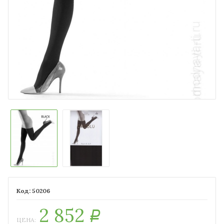
50206
2 852
Р
ЦЕНА: