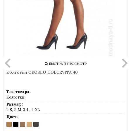
БЫСТРЫЙ ПРОСМОТР
Колготки OROBLU DOLCEVITA 40
Тип товара:
Колготки
Размер:
1-S, 2-M, 3-L, 4-XL
Цвет:
AMBRE
BLACK
MANDEL
SABLE
SINGAPOUR
(загар)
(бледно-
(светло-
(серо-