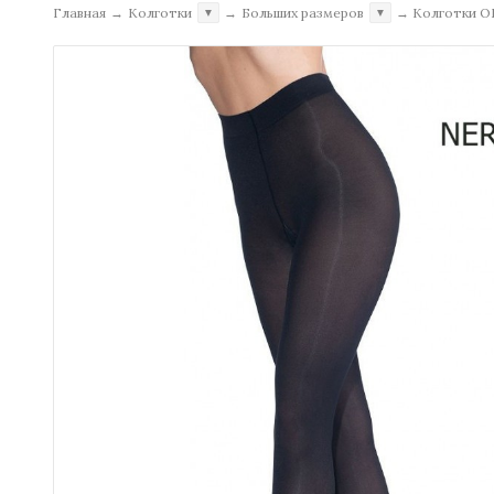
Главная
→
Колготки
→
Больших размеров
→
Колготки O
▼
▼