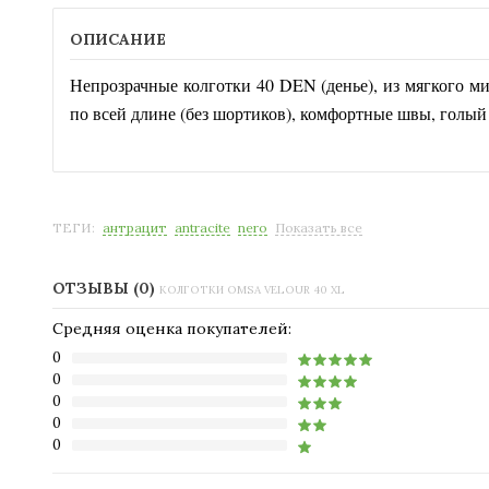
ОПИСАНИЕ
Непрозрачные колготки 40 DEN (денье), из мягкого 
по всей длине (без шортиков), комфортные швы, голый 
ТЕГИ:
антрацит
antracite
nero
Показать все
ОТЗЫВЫ (0)
КОЛГОТКИ OMSA VELOUR 40 XL
Средняя оценка покупателей:
0
0
0
0
0