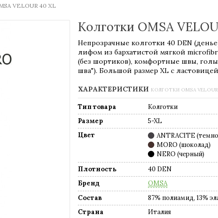
MSA VELOUR 40 XL
Колготки OMSA VELOUR
Непрозрачные колготки 40 DEN (денье
лифом из бархатистой мягкой microfi
(без шортиков), комфортные швы, голый
шва"). Большой размер XL с ластовицей
ХАРАКТЕРИСТИКИ
КОЛГОТКИ OMSA VELOUR 
Тип товара
Колготки
Размер
5-XL
Цвет
ANTRACITE (темно
MORO (шоколад)
NERO (черный)
Плотность
40 DEN
Бренд
OMSA
Состав
87% полиамид, 13% эл
Страна
Италия