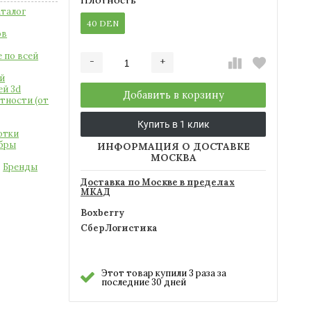
талог
40 DEN
ов
 по всей
-
+
Добавляется...
Добавлен
й
ей 3d
Добавить в корзину
тности (от
Купить в 1 клик
отки
ибры
ИНФОРМАЦИЯ О ДОСТАВКЕ
МОСКВА
Бренды
Доставка по Москве в пределах
МКАД
Boxberry
СберЛогистика
Этот товар купили 3 раза за
последние 30 дней