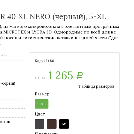
 40 XL NERO (черный), 5-XL
), из мягкого микроволокна с элегантным прозрачным
bra MICROTEX и LYCRA 3D. Однородные по всей длине
 носок и гигиенические вставки в задней части ("два
.
40 XL
12480
1 265
Р
ЦЕНА:
-серый)
Таблица размеров
Размер
5-XL
Цвет
астан
Плотность