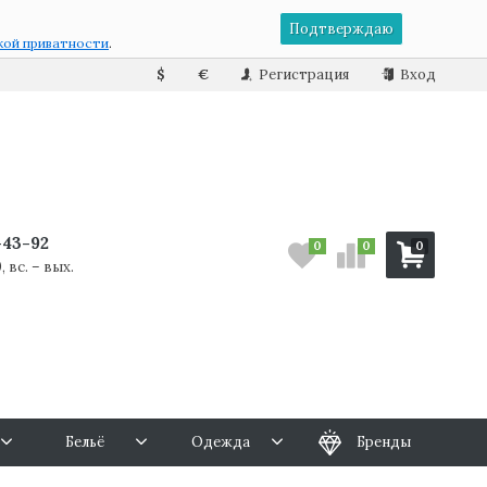
Подтверждаю
кой приватности
.
$
€
Регистрация
Вход
7-43-92
0
0
0
, вс. – вых.
Бельё
Одежда
Бренды