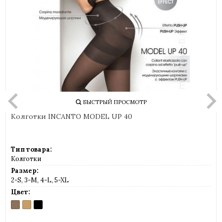
БЫСТРЫЙ ПРОСМОТР
Колготки INCANTO MODEL UP 40
Тип товара:
Колготки
Размер:
2-S, 3-M, 4-L, 5-XL
Цвет:
DAINO
MELON
NERO
(загар)
(телесный)
(черный)