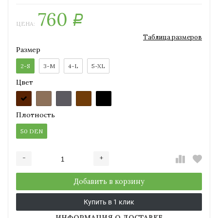
760
Р
ЦЕНА:
Таблица размеров
Размер
2-S
3-M
4-L
5-XL
Цвет
Плотность
50 DEN
-
+
Добавляется...
Добавлен
Добавить в корзину
Купить в 1 клик
ИНФОРМАЦИЯ О ДОСТАВКЕ