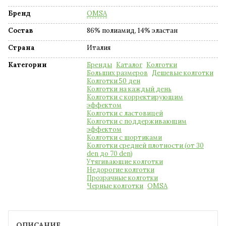
Бренд
OMSA
Состав
86% полиамид, 14% эластан
Страна
Италия
Категории
Бренды
Каталог
Колготки
Больших размеров
Дешевые колготки
Колготки 50 ден
Колготки на каждый день
Колготки с корректирующим
эффектом
Колготки с ластовицей
Колготки с поддерживающим
эффектом
Колготки с шортиками
Колготки средней плотности (от 30
den до 70 den)
Утягивающие колготки
Недорогие колготки
Прозрачные колготки
Черные колготки
OMSA
ОПИСАНИЕ