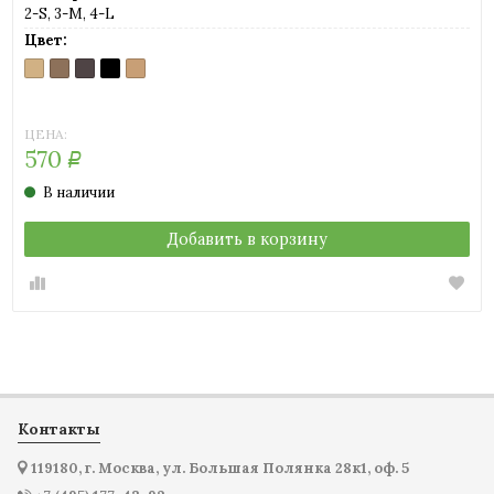
2-S, 3-M, 4-L
Цвет:
CARAMELLO
DAINO
FUME
NERO
SIERRA
(телесный)
(загар)
(серый)
(черный)
(насыщенный
загар)
ЦЕНА:
570
Р
В наличии
Добавить в корзину
Контакты
119180, г. Москва, ул. Большая Полянка 28к1, оф. 5