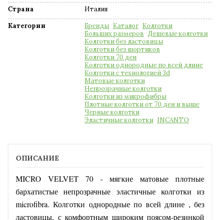
Страна
Италия
Категории
Бренды
Каталог
Колготки
Больших размеров
Дешевые колготки
Колготки без ластовицы
Колготки без шортиков
Колготки 70 ден
Колготки однородные по всей длине
Колготки с технологией 3d
Матовые колготки
Непрозрачные колготки
Колготки из микрофибры
Плотные колготки от 70 ден и выше
Черные колготки
Эластичные колготки
INCANTO
ОПИСАНИЕ
MICRO VELVET 70 - мягкие матовые плотные
бархатистые непрозрачные эластичные колготки из
microfibra.
Колготки однородные по всей длине , без
ластовицы, с комфортным широким поясом-резинкой