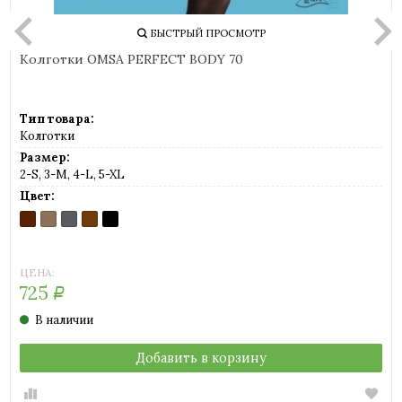
БЫСТРЫЙ ПРОСМОТР
Колготки OMSA PERFECT BODY 70
Тип товара:
Колготки
Размер:
2-S, 3-M, 4-L, 5-XL
Цвет:
CAPPUCCINO
DAINO
FUMO
MARRONE
NERO
(шоколад)
(загар)
(серый)
(коричневый)
(черный)
ЦЕНА:
725
Р
В наличии
Добавить в корзину