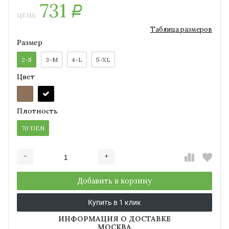
731
Р
ЦЕНА:
Таблица размеров
Размер
2-S
3-M
4-L
5-XL
Цвет
Плотность
70 DEN
-
+
Добавляется...
Добавлен
Добавить в корзину
Купить в 1 клик
ИНФОРМАЦИЯ О ДОСТАВКЕ
МОСКВА