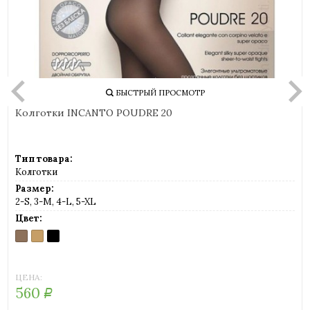
БЫСТРЫЙ ПРОСМОТР
Колготки INCANTO POUDRE 20
Тип товара:
Колготки
Размер:
2-S, 3-M, 4-L, 5-XL
Цвет:
DAINO
MELON
NERO
(загар)
(телесный)
(черный)
ЦЕНА:
560
Р