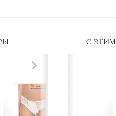
РЫ
С ЭТИ