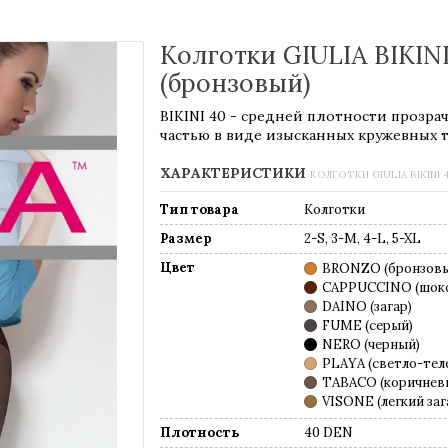
Колготки GIULIA BIKIN
(бронзовый)
BIKINI 40 - средней плотности прозра
частью в виде изысканных кружевных т
ХАРАКТЕРИСТИКИ
КОЛГОТКИ GIULIA BIKINI 
Тип товара
Колготки
Размер
2-S, 3-M, 4-L, 5-XL
Цвет
BRONZO (бронзов
CAPPUCCINO (шок
DAINO (загар)
FUME (серый)
NERO (черный)
PLAYA (светло-тел
TABACO (коричнев
VISONE (легкий заг
Плотность
40 DEN