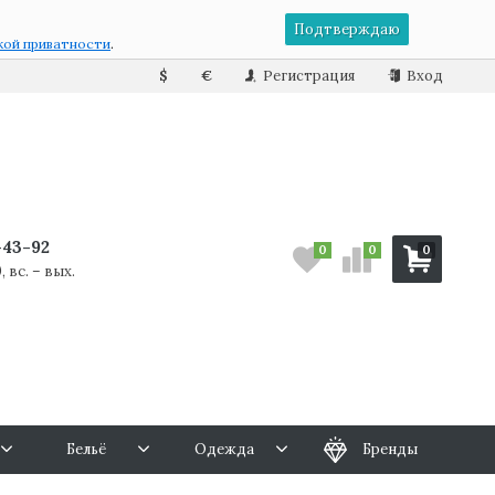
Подтверждаю
кой приватности
.
$
€
Регистрация
Вход
7-43-92
0
0
0
, вс. – вых.
Бельё
Одежда
Бренды