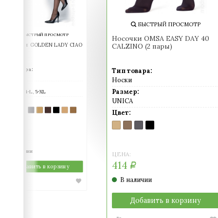
БЫСТРЫЙ ПРОСМОТР
БЫСТРЫЙ ПРОСМОТР
Носочки OMSA EASY DAY 40
Колготки GOLDEN LADY CIAO
CALZINO (2 пары)
20
Тип товара:
Тип товара:
Колготки
Носки
Размер:
Размер:
2-S, 3-M, 4-L, 5-XL
UNICA
Цвет:
CAMOSCIO
COGNAC
DAINO
FUMO
MELON
MORO
NERO
PLAYA
VISONE
Цвет:
(темный
(легкий
(загар)
(серый)
(телесный)
(шоколад)
(черный)
(светло-
(легкий
загар)
загар)
телесный)
загар)
CARAMELLO
DAINO
FUMO
NERO
(телесный)
(загар)
(серый)
(черный)
ЦЕНА:
414
Р
В наличии
ЦЕНА:
414
Р
Добавить в корзину
В наличии
Добавить в корзину