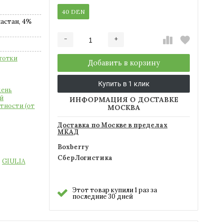
40 DEN
астан, 4%
-
+
Добавляется...
Добавлен
готки
Добавить в корзину
Купить в 1 клик
день
й
ИНФОРМАЦИЯ О ДОСТАВКЕ
тности (от
МОСКВА
Доставка по Москве в пределах
МКАД
Boxberry
СберЛогистика
GIULIA
Этот товар купили 1 раз за
последние 30 дней