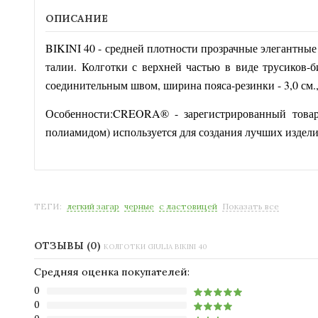
ОПИСАНИЕ
BIKINI 40 - средней плотности прозрачные элегантные
талии. Колготки с верхней частью в виде трусиков
соединительным швом, ширина пояса-резинки - 3,0 см.
Особенности:CREORA® - зарегистрированный товарн
полиамидом) используется для создания лучших издели
ТЕГИ:
легкий загар
черные
с ластовицей
Показать все
ОТЗЫВЫ (0)
КОЛГОТКИ GIULIA BIKINI 40
Средняя оценка покупателей:
0
0