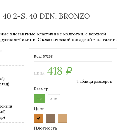
I 40 2-S, 40 DEN, BRONZO
чные элегантные эластичные колготки, с верхней
русиков-бикини. С классической посадкой - на талии.
40
57268
418
Р
ЦЕНА:
ый)
Таблица размеров
олад)
Размер
2-S
3-M
есный)
Цвет
ый)
ар)
Плотность