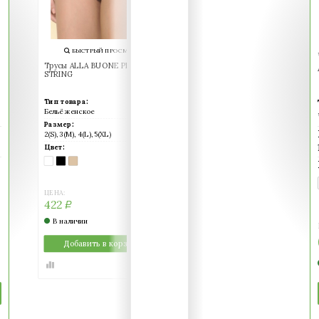
БЫСТРЫЙ ПРОСМОТР
БЫСТРЫЙ ПРОСМОТ
Трусы ALLA BUONE PIZZO 1027
Трусы женские MINIMI
STRING
INTIMO B 0212 STRING
Тип товара:
Тип товара:
Бельё женское
Бельё женское
Размер:
Размер:
2(S), 3(M), 4(L), 5(XL)
S(44), M(46), L(48), XL(50)
Цвет:
Цвет:
BIANCO
NERO
NUDO
AVORIO
BIANCO
NERO
NUDO
(белый)
(черный)
(телесный)
(слоновая
(белый)
(черный)
(телесный)
кость)
ЦЕНА:
ЦЕНА:
422
422
Р
Р
В наличии
В наличии
Добавить в корзину
Добавить в корзин