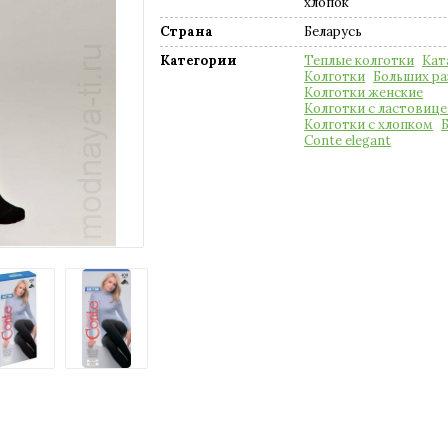
хлопок
Страна
Беларусь
Категории
Теплые колготки
Кат
Колготки
Больших р
Колготки женские
Колготки с ластовице
Колготки с хлопком
Conte elegant