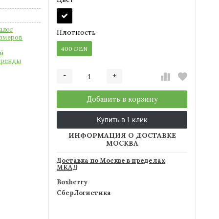
алог
Плотность
азмеров
400 DEN
й
Бренды
-
+
Добавляется...
Добавлен
Добавить в корзину
Купить в 1 клик
ИНФОРМАЦИЯ О ДОСТАВКЕ
МОСКВА
Доставка по Москве в пределах
МКАД
Boxberry
СберЛогистика