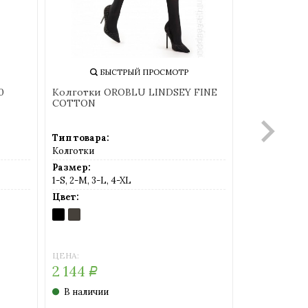
БЫСТРЫЙ ПРОСМОТР
БЫСТРЫЙ ПРОСМОТР
ки MINIMI SIBERIA 300 XL
Колготки OROBLU WARM SOF
100
ара:
Тип товара:
ки
Колготки
:
Размер:
1-S, 2-M, 3-L, 4-XL
Цвет:
BLACK
)
ЦЕНА:
2 852
Р
Р
ичии
В наличии