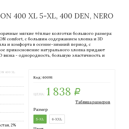
N 400 XL 5-XL, 400 DEN, NERO
зрачные мягкие тёплые колготки большого размера:
TON comfort, с большим содержанием хлопка и 3D
пла и комфорта в осенне-зимний период, с
ное прикосновение натурального хлопка придают
D вязка - однородность, большую эластичность и
N 400 XL
60091
1 838
Р
ЦЕНА:
Таблица размеров
Размер
5-XL
6-XXL
стан, 2%
Цвет