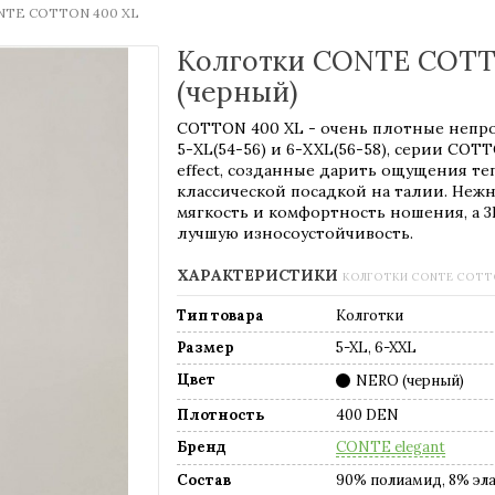
NTE COTTON 400 XL
Колготки CONTE COTTO
(черный)
COTTON 400 XL - очень плотные непро
5-XL(54-56) и 6-XXL(56-58), серии COT
effect, созданные дарить ощущения те
классической посадкой на талии. Неж
мягкость и комфортность ношения, а 3
лучшую износоустойчивость.
ХАРАКТЕРИСТИКИ
КОЛГОТКИ CONTE COTTO
Тип товара
Колготки
Размер
5-XL, 6-XXL
Цвет
NERO (черный)
Плотность
400 DEN
Бренд
CONTE elegant
Состав
90% полиамид, 8% эла