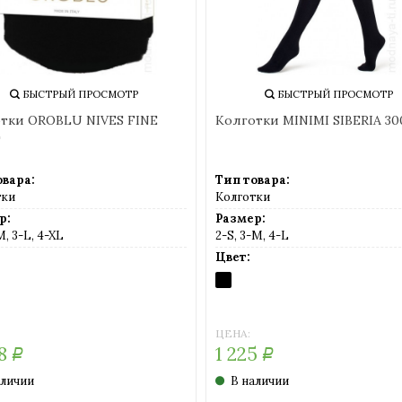
ОТР
БЫСТРЫЙ ПРОСМОТР
IA 300
Колготки OROBLU LINDSEY FINE
Колгот
COTTON
Тип товара:
Тип тов
Колготки
Колгот
Размер:
Размер
1-S, 2-M, 3-L, 4-XL
5-XL
Цвет:
Цвет:
BLACK
SINGAPOUR
NERO
(серо-
(черный
коричневый)
ЦЕНА:
ЦЕНА:
2 144
1 280
Р
В наличии
В нал