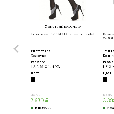
БЫСТРЫЙ ПРОСМОТР
БЫСТРЫЙ ПРОСМ
олготки OROBLU NIVES FINE
Колготки MINIMI SIBER
WOOL
ип товара:
Тип товара:
олготки
Колготки
азмер:
Размер:
-S, 2-M, 3-L, 4-XL
2-S, 3-M, 4-L
вет:
Цвет:
LACK
NERO
(черный)
ЕНА:
ЦЕНА:
3 398
1 225
Р
Р
В наличии
В наличии