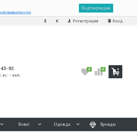
Подтверждаю
кой приватности
.
$
€
Регистрация
Вход
7-43-92
0
0
0
, вс. – вых.
Бельё
Одежда
Бренды