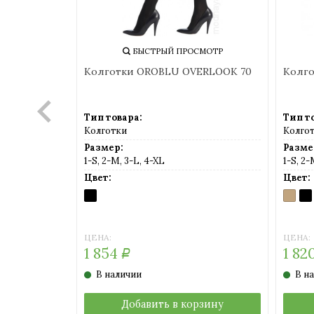
СМОТР
БЫСТРЫЙ ПРОСМОТР
OSY 20
Колготки OROBLU OVERLOOK 70
Колго
Тип товара:
Тип т
Колготки
Колго
Размер:
Разме
1-S, 2-M, 3-L, 4-XL
1-S, 2-
Цвет:
Цвет:
O
BLACK
0979
BL
невый)
POWD
СКИДКА
-5%
ЦЕНА:
ЦЕНА:
1 854
1 82
Р
В наличии
В н
рзину
Добавить в корзину