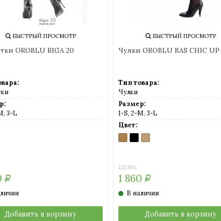
БЫСТРЫЙ ПРОСМОТР
БЫСТРЫЙ ПРОСМОТР
тки OROBLU RIGA 20
Чулки OROBLU BAS CHIC UP
овара:
Тип товара:
тки
Чулки
р:
Размер:
M, 3-L
1-S, 2-M, 3-L
Цвет:
ACK
AMBRE
BLACK
SUN
ER/BLACK
(загар)
(светло-
телесный)
ЦЕНА:
0
1 860
Р
Р
аличии
В наличии
Добавить в корзину
Добавить в корзину