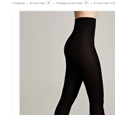
Главная
→
Колготки
→
Теплые колготки
→
Колготки CO
▼
▼