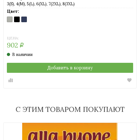
3(S), 4(M), 5(L), 6(XL), 7(2XL), 8(3XL)
Цвет:
GRIGIO
NERO
TURCHINO
MELANGE
(черный)
(темно-
(серый
синий)
мел)
ЦЕНА:
902
Р
В наличии
Добавить в корзину
С ЭТИМ ТОВАРОМ ПОКУПАЮТ