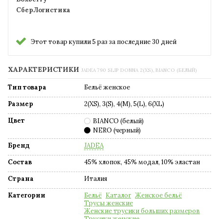
СберЛогистика
Этот товар купили 5 раз за последние 30 дней
ХАРАКТЕРИСТИКИ
JADEA 790 SLIP DONNA 2(XS), BIANCO (БЕЛЫЙ)
Тип товара
Бельё женское
Размер
2(XS), 3(S), 4(M), 5(L), 6(XL)
Цвет
BIANCO (белый)
NERO (черный)
Бренд
JADEA
Состав
45% хлопок, 45% модал, 10% эластан
Страна
Италия
Категории
Бельё
Каталог
Женское бельё
Трусы женские
Женские трусики больших размеров
Трусики женские