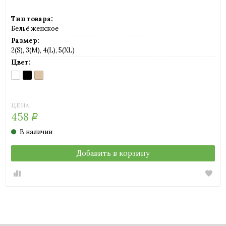
Тип товара:
Бельё женское
Размер:
2(S), 3(M), 4(L), 5(XL)
Цвет:
BIANCO
NERO
NUDO
(белый)
(черный)
(телесный)
ЦЕНА:
458
Р
В наличии
Добавить в корзину