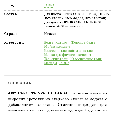
Бренд
JADEA
Состав
Для цвета: BIANCO, NERO, BLU, CIPRIA
45% хлопок, 45% модал, 10% эластан;
Для цвета: GRIGIO MELANGE 60%
хлопок, 40% полиэстер
Страна
Италия
Категории
Бельё
Каталог
Женское бельё
Майки женские
Классические майки женские
Майка для фитнеса женская
Женские топы
Классические топы
Бренды
JADEA
ОПИСАНИЕ
4182 CANOTTA SPALLA LARGA
- женская майка на
широких бретелях из гладкого хлопка и модала с
добавлением эластана. Отлично подходят для
ношения в качестве домашней одежды. Изделие из