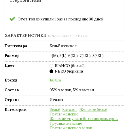
СберЛогистика
Этот товар купили 1 раз за последние 30 дней
ХАРАКТЕРИСТИКИ
JADEA 07 CULOTTA PIZZO
Тип товара
Бельё женское
Размер
4(M), 5(L), 6(XL), 7(2XL), 8(3XL)
Цвет
BIANCO (белый)
NERO (черный)
Бренд
JADEA
Состав
95% хлопок, 5% эластан
Страна
Италия
Категории
Бельё
Каталог
Женское бельё
Трусы женские
Женские трусики больших размеров
Трусики женские
Трусы женские хлопок