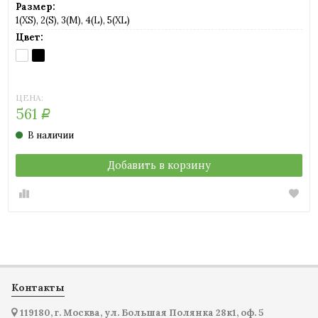
Размер:
1(XS), 2(S), 3(M), 4(L), 5(XL)
Цвет:
BIANCO
NERO
(белый)
(черный)
ЦЕНА:
561
Р
В наличии
Добавить в корзину
Контакты
119180, г. Москва, ул. Большая Полянка 28к1, оф. 5