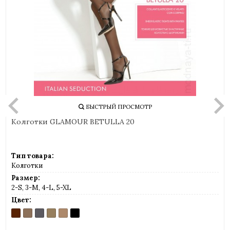
БЫСТРЫЙ ПРОСМОТР
Колготки GLAMOUR BETULLA 20
Тип товара:
Колготки
Размер:
2-S, 3-M, 4-L, 5-XL
Цвет:
CAPPUCCINO
DAINO
FUMO
GLACE
MIELE
NERO
(шоколад)
(загар)
(серый)
(легкий
(телесный)
(черный)
загар)