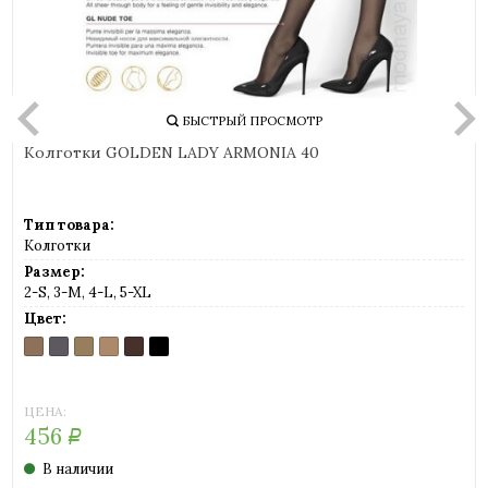
БЫСТРЫЙ ПРОСМОТР
Колготки GOLDEN LADY ARMONIA 40
Тип товара:
Колготки
Размер:
2-S, 3-M, 4-L, 5-XL
Цвет:
DAINO
FUMO
GLACE
MIELE
MORO
NERO
(загар)
(серый)
(легкий
(телесный)
(шоколад)
(черный)
загар)
ЦЕНА:
456
Р
В наличии