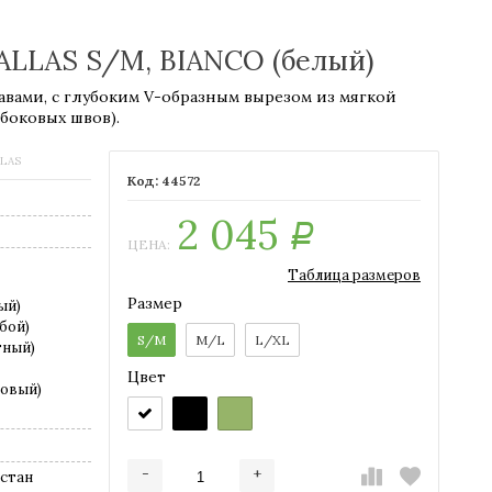
ALLAS S/M, BIANCO (белый)
авами, с глубоким V-образным вырезом из мягкой
 боковых швов).
LLAS
44572
2 045
Р
ЦЕНА:
Таблица размеров
Размер
ый)
бой)
S/M
M/L
L/XL
тный)
Цвет
товый)
-
+
астан
Добавляется...
Добавлен