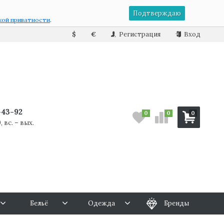
Подтверждаю
кой приватности
.
$
€
Регистрация
Вход
7-43-92
0
0
0
, вс. – вых.
Бельё
Одежда
Бренды