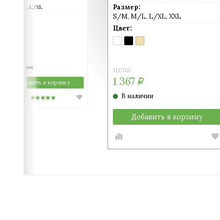
Размер:
Размер:
S/M, M/L, L/XL
S/M, M/L, L/XL, XXL
Цвет:
BIANCO
NERO
Цвет:
(белый)
(черный)
BIANCO
NERO
SKIN
(белый)
(черный)
(телесный)
ЦЕНА:
1 537
Р
В наличии
ЦЕНА:
1 367
Р
Добавить в корзину
В наличии
Добавить в корзину