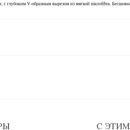
 с глубоким V-образным вырезом из мягкой microfibra. Бесшовн
РЫ
С ЭТИ