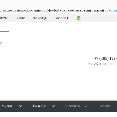
огласие на использование cookie-файлов в соответствии с нашей
полити
акты
О нас
Помощь
Возврат
и
+7 (495) 17
пн-сб 9.00 – 21.00
Чулки
Гольфы
Леггинсы
Носки