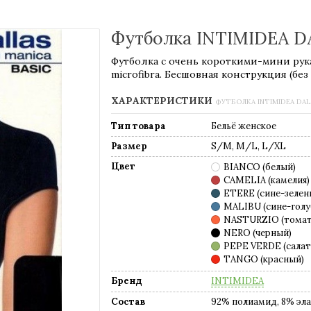
Футболка INTIMIDEA D
Футболка с очень короткими-мини рук
microfibra. Бесшовная конструкция (без
ХАРАКТЕРИСТИКИ
ФУТБОЛКА INTIMIDEA DA
Тип товара
Бельё женское
Размер
S/M, M/L, L/XL
Цвет
BIANCO (белый)
CAMELIA (камелия)
ETERE (сине-зелен
MALIBU (сине-голу
NASTURZIO (тома
NERO (черный)
PEPE VERDE (сала
TANGO (красный)
Бренд
INTIMIDEA
Состав
92% полиамид, 8% эл