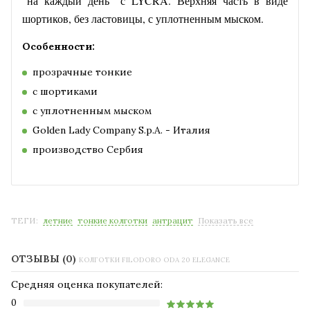
"на каждый день" с LYCRA. Верхняя часть в виде
шортиков, без ластовицы, с уплотненным мыском.
Особенности:
прозрачные тонкие
с шортиками
с уплотненным мыском
Golden Lady Company S.p.A. - Италия
производство Сербия
ТЕГИ:
летние
тонкие колготки
антрацит
Показать все
ОТЗЫВЫ (0)
КОЛГОТКИ FILODORO ODA 20 ELEGANCE
Средняя оценка покупателей:
0