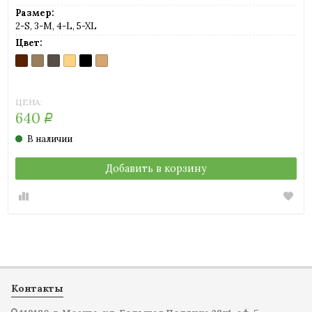
Размер:
2-S, 3-M, 4-L, 5-XL
Цвет:
CAPPUCCINO
GLACE
MINERAL
NABUK
NERO
PLAYA
(шоколад)
(легкий
(серо-
(телесный)
(черный)
(светло-
загар)
коричневый)
телесный)
ЦЕНА:
640
Р
В наличии
Добавить в корзину
Контакты