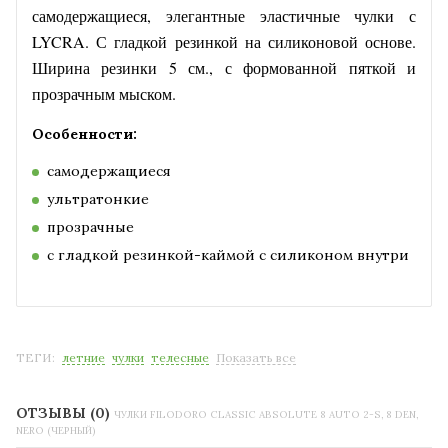
самодержащиеся, элегантные эластичные чулки с
LYCRA. С гладкой резинкой на силиконовой основе.
Ширина резинки 5 см., с формованной пяткой и
прозрачным мыском.
Особенности:
самодержащиеся
ультратонкие
прозрачные
с гладкой резинкой-каймой с силиконом внутри
ТЕГИ:
летние
чулки
телесные
Показать все
ОТЗЫВЫ (0)
ЧУЛКИ FILODORO CLASSIC ABSOLUTE 8 AUTO 2-S, 8 DEN,
NERO (ЧЕРНЫЙ)