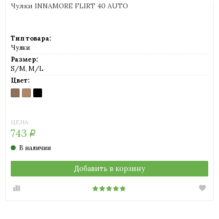
Чулки INNAMORE FLIRT 40 AUTO
Тип товара:
Чулки
Размер:
S/M, M/L
Цвет:
DAINO
MIELE
NERO
(загар)
(телесный)
(черный)
ЦЕНА:
743
Р
В наличии
Добавить в корзину