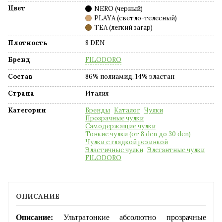
Цвет
NERO (черный)
PLAYA (светло-телесный)
TEA (легкий загар)
Плотность
8 DEN
Бренд
FILODORO
Состав
86% полиамид, 14% эластан
Страна
Италия
Категории
Бренды
Каталог
Чулки
Прозрачные чулки
Самодержащие чулки
Тонкие чулки (от 8 den до 30 den)
Чулки с гладкой резинкой
Эластичные чулки
Элегантные чулки
FILODORO
ОПИСАНИЕ
Описание:
Ультратонкие абсолютно прозрачные