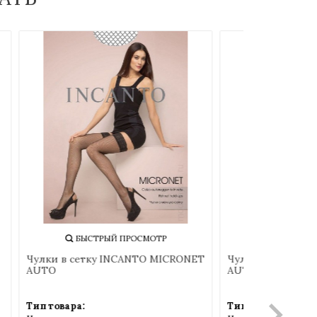
БЫСТРЫЙ ПРОСМОТР
БЫ
нкой
Чулки в сетку INCANTO MICRONET
Чулки со ш
AUTO
AUTO
Тип товара:
Тип товара: