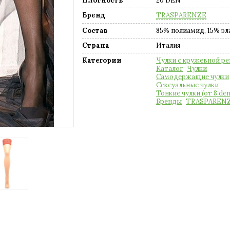
Плотность
20 DEN
Бренд
TRASPARENZE
Состав
85% полиамид, 15% эл
Страна
Италия
Категории
Чулки с кружевной ре
Каталог
Чулки
Самодержащие чулки
Сексуальные чулки
Тонкие чулки (от 8 den
Бренды
TRASPAREN