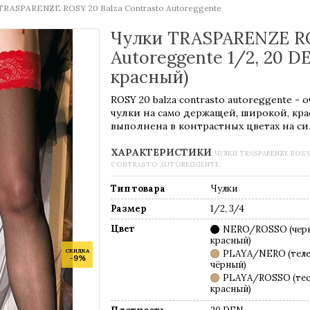
TRASPARENZE ROSY 20 Balza Contrasto Autoreggente
Чулки TRASPARENZE ROS
Autoreggente 1/2, 20
красный)
ROSY 20 balza contrasto autoreggente -
чулки на само держащей, широкой, кра
выполнена в контрастных цветах на си
ХАРАКТЕРИСТИКИ
ЧУЛКИ TRASPARENZE ROSY
CONTRASTO AUTOREGGENTE
Тип товара
Чулки
Размер
1/2, 3/4
Цвет
NERO/ROSSO (чер
красный)
СКИДКА
PLAYA/NERO (тел
-9%
чёрный)
PLAYA/ROSSO (те
красный)