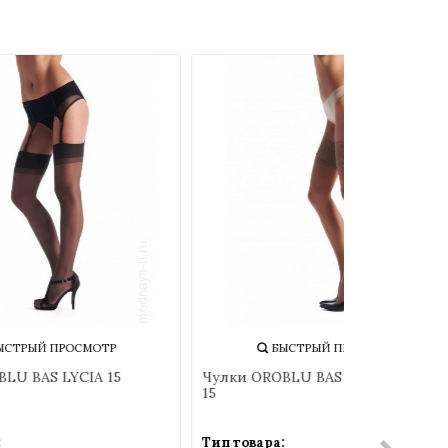
БЫСТРЫЙ ПРОСМОТР
БЫ
TULLE
Чулки OROBLU BAS LYCIA 15
Чулки OROB
15
Тип товара:
Тип товара: