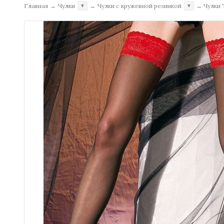
Главная
→
Чулки
→
Чулки с кружевной резинкой
→
Чулки 
▼
▼