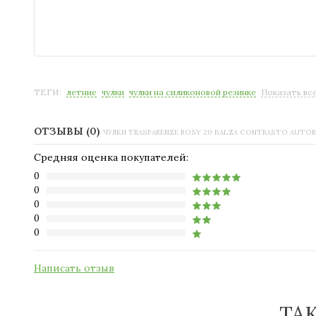
ТЕГИ:
летние
чулки
чулки на силиконовой резинке
Показать вс
ОТЗЫВЫ (0)
ЧУЛКИ TRASPARENZE ROSY 20 BALZA CONTRASTO AUTO
Средняя оценка покупателей:
0
0
0
0
0
Написать отзыв
ТА