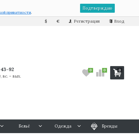
Подтверждаю
кой приватности
.
$
€
Регистрация
Вход
7-43-92
0
0
0
, вс. – вых.
Бельё
Одежда
Бренды