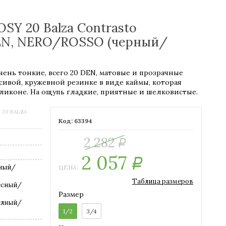
Y 20 Balza Contrasto
 DEN, NERO/ROSSO (черный/
 очень тонкие, всего 20 DEN, матовые и прозрачные
сивой, кружевной резинке в виде каймы, которая
ликоне. На ощупь гладкие, приятные и шелковистые.
 20 BALZA
63394
2 282
Р
2 057
Р
ный/
ЦЕНА:
Таблица размеров
есный/
Размер
слный/
1/2
3/4