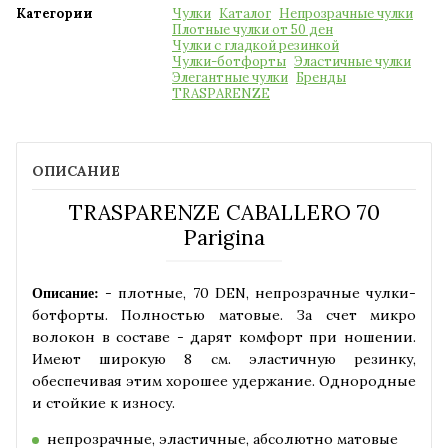
Категории
Чулки
Каталог
Непрозрачные чулки
Плотные чулки от 50 ден
Чулки с гладкой резинкой
Чулки-ботфорты
Эластичные чулки
Элегантные чулки
Бренды
TRASPARENZE
ОПИСАНИЕ
TRASPARENZE CABALLERO 70
Parigina
Описание:
-
плотные
,
70
DEN
,
непрозрачные
чулки
-
ботфорты
.
Полностью
матовые
.
За
счет
микро
волокон
в
составе
-
дарят
комфорт
при
ношении
.
Имеют
широкую
8
см
.
эластичную
резинку
,
обеспечивая
этим
хорошее
удержание
.
Однородные
и
стойкие
к
износу
.
непрозрачные, эластичные, абсолютно матовые