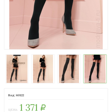
60122
1 371
Р
ЦЕНА: