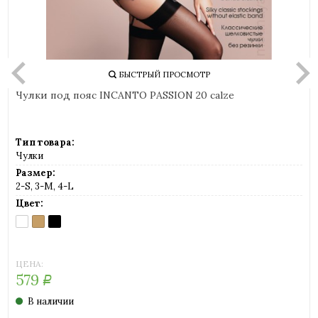
БЫСТРЫЙ ПРОСМОТР
Чулки под пояс INCANTO PASSION 20 calze
Тип товара:
Чулки
Размер:
2-S, 3-M, 4-L
Цвет:
BIANCO
MELON
NERO
(белый)
(телесный)
(черный)
ЦЕНА:
579
Р
В наличии