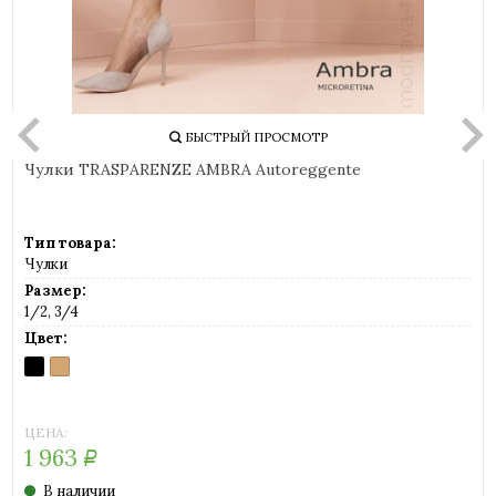
БЫСТРЫЙ ПРОСМОТР
Чулки TRASPARENZE AMBRA Autoreggente
Тип товара:
Чулки
Размер:
1/2, 3/4
Цвет:
NERO
PLAYA
(черный)
(светло-
телесный)
ЦЕНА:
1 963
Р
В наличии