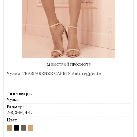
БЫСТРЫЙ ПРОСМОТР
Чулки TRASPARENZE CAPRI 8 Autoreggente
Тип товара:
Чулки
Размер:
2-S, 3-M, 4-L
Цвет:
COSMETIC
NERO
NOCE
PLAYA
(телесный)
(черный)
(грецкий
(светло-
орех)
телесный)