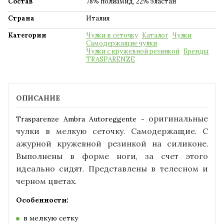
Состав
78% полиамид, 22% эластан
Страна
Италия
Категории
Чулки в сеточку
Каталог
Чулки
Самодержащие чулки
Чулки с кружевной резинкой
Бренды
TRASPARENZE
ОПИСАНИЕ
оригинальные
Trasparenze Ambra Autoreggente -
чулки
в
мелкую
сеточку
Само
держащие
С
.
.
ажурной
кружевной
резинкой
на
силиконе
.
Выполнены
в
форме
ноги
за
счет
этого
,
идеально
сидят
Представлены
в
телесном
и
.
черном
цветах
.
Особенности:
в мелкую сетку