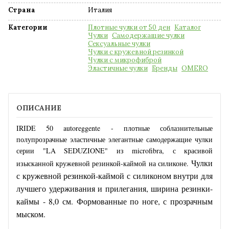
Страна
Италия
Категории
Плотные чулки от 50 ден
Каталог
Чулки
Самодержащие чулки
Сексуальные чулки
Чулки с кружевной резинкой
Чулки с микрофиброй
Эластичные чулки
Бренды
OMERO
ОПИСАНИЕ
IRIDE 50 autoreggente - плотные соблазнительные
полупрозрачные эластичные элегантные самодержащие чулки
серии "LA SEDUZIONE" из microfibra, с красивой
Чулки
изысканной кружевной резинкой-каймой на силиконе.
с кружевной резинкой-каймой с силиконом внутри для
лучшего удерживания и прилегания, ширина резинки-
каймы - 8,0 см. Формованные по ноге, с прозрачным
мыском.