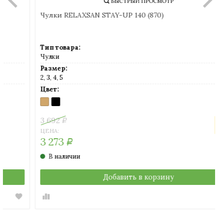
БЫСТРЫЙ ПРОСМОТР
Чулки RELAXSAN STAY-UP 140 (870)
Тип товара:
Чулки
Размер:
2, 3, 4, 5
Цвет:
21
BLACK
BEIGE
(бежевый)
3 692
Р
СКИДКА
-11%
ЦЕНА:
3 273
Р
В наличии
Добавить в корзину