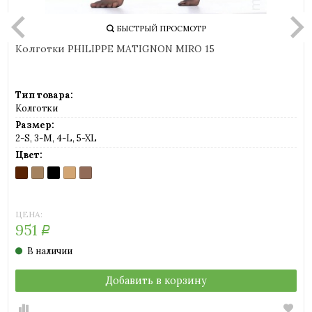
БЫСТРЫЙ ПРОСМОТР
Колготки PHILIPPE MATIGNON MIRO 15
Тип товара:
Колготки
Размер:
2-S, 3-M, 4-L, 5-XL
Цвет:
CAPPUCCINO
COGNAC
NERO
PLAYA
THE
(шоколад)
(легкий
(черный)
(светло-
(легкий
загар)
телесный)
загар)
ЦЕНА:
951
Р
В наличии
Добавить в корзину