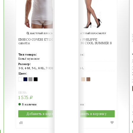
БЫСТРЫЙ ПРОСМОТР
БЫСТРЫЙ ПРОСМОТР
БЫСТРЫЙ ПРОСМОТ
ENRICO COVERI ET1202 uomo
Колготки PHILIPPE
ENRICO COVERI ET1002 
canotta
MATIGNON COOL SUMMER 8
canotta
Тип товара:
Тип товара:
Тип товара:
Бельё мужское
Колготки
Бельё мужское
Размер:
Размер:
Размер:
3-S, 4-M, 5-L, 6-XL, 7-XXL
2-S, 3-M, 4-L
4-M, 5-L, 6-XL, 7-XXL
Цвет:
Цвет:
Цвет:
BIANCO
BLU
GRIGIO
NERO
BRAZIL
NERO
NOCE
PLAYA
THE
BLU
GRIGIO
NERO
(белый)
(темно-
(серый)
(черный)
(бронзовый)
(черный)
(грецкий
(светло-
(легкий
(темно-
(серый)
(черный)
синий)
орех)
телесный)
загар)
синий)
ЦЕНА:
ЦЕНА:
ЦЕНА:
1 575
1 419
1 575
Р
Р
Р
В наличии
В наличии
В наличии
Добавить в корзину
Добавить в корзину
Добавить в корзин