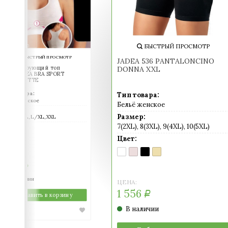
БЫСТРЫЙ ПРОСМОТР
БЫСТРЫЙ ПРОСМОТР
JADEA 536 PANTALONCINO
Моделирующий топ
DONNA XXL
INTIMIDEA BRA SPORT
SILHOUETTE
Тип товара:
Тип товара:
Бельё женское
Бельё женское
Размер:
Размер:
S/M, M/L, L/XL, XXL
7(2XL), 8(3XL), 9(4XL), 10(5XL)
Цвет:
BIANCO
NERO
SKIN
Цвет:
(белый)
(черный)
(телесный)
BIANCO
CIPRIA
NERO
SKIN
(белый)
(молочно-
(черный)
(телесный)
ЦЕНА:
розовый)
1 559
Р
В наличии
ЦЕНА:
1 556
Р
Добавить в корзину
В наличии