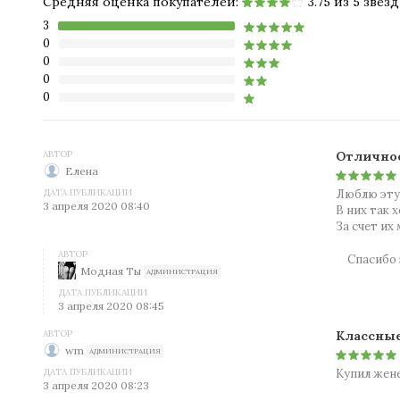
Средняя оценка покупателей:
3.75 из 5 звезд
3
0
0
0
0
АВТОР
Отличное
Елена
ДАТА ПУБЛИКАЦИИ
Люблю эту 
3 апреля 2020 08:40
В них так 
За счет их
АВТОР
Спасибо 
Модная Ты
АДМИНИСТРАЦИЯ
ДАТА ПУБЛИКАЦИИ
3 апреля 2020 08:45
АВТОР
Классные
wm
АДМИНИСТРАЦИЯ
ДАТА ПУБЛИКАЦИИ
Купил жене
3 апреля 2020 08:23