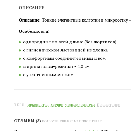
ОПИСАНИЕ
Описание:
Тонкие элегантные колготки в микросетку 
Особенности:
однородные по всей длине (без шортиков)
с гигиенической ластовицей из хлопка
с комфортным соединительным швом
ширина пояса-резинки - 4,0 см
с уплотненным мыском
ТЕГИ:
микросетка
летние
тонкие колготки
Показать все
ОТЗЫВЫ (3)
КОЛГОТКИ PHILIPPE MATIGNON TULLE