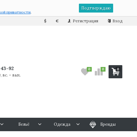
Подтверждаю
кой приватности
.
$
€
Регистрация
Вход
7-43-92
0
0
0
, вс. – вых.
Бельё
Одежда
Бренды