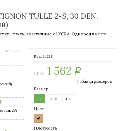
TIGNON TULLE 2-S, 30 DEN,
й)
етку - тюль, эластичные с LYCRA. Однородные по
IGNON TULLE
14238
1 562
Р
ЦЕНА:
Таблица размеров
есный)
Размер
2-S
3-M
4-L
N
Цвет
астан, 2%
Плотность