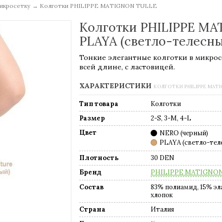
микросетку
→
Колготки PHILIPPE MATIGNON TULLE
Колготки PHILIPPE MA
PLAYA (светло-телесны
Тонкие элегантные колготки в микрос
всей длине, с ластовицей.
ХАРАКТЕРИСТИКИ
КОЛГОТКИ PHILIPPE MAT
Тип товара
Колготки
Размер
2-S, 3-M, 4-L
Цвет
NERO (черный)
PLAYA (светло-тел
Плотность
30 DEN
Бренд
PHILIPPE MATIGNO
Состав
83% полиамид, 15% эл
хлопок
Страна
Италия